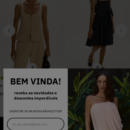
BEM VINDA!
BLUSA SARJA LARA PEROLA
VESTIDO MADALENA AZUL MARINHO DOT
De
R$
398
,
00
receba as novidades e
R$
578
,
00
Por
R$
159
,
20
descontos imperdíveis
CADASTRE-SE NA NOSSA NEWSLETTER!