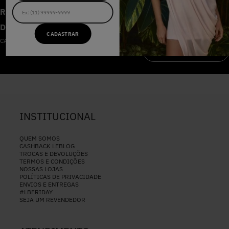
RECEBA AS NOVIDADES E
DESCONTOS IMPERDÍVEIS
CADASTRAR
CADASTRE-SE NA NOSSA NEWSLETTER
CADASTRAR
INSTITUCIONAL
QUEM SOMOS
CASHBACK LEBLOG
TROCAS E DEVOLUÇÕES
TERMOS E CONDIÇÕES
NOSSAS LOJAS
POLÍTICAS DE PRIVACIDADE
ENVIOS E ENTREGAS
#LBFRIDAY
SEJA UM REVENDEDOR