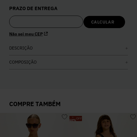
5
º
Calça
PRAZO DE ENTREGA
6
º
Colete
Não sei meu CEP
7
º
Vestidos
DESCRIÇÃO
8
º
Calça Jeans
COMPOSIÇÃO
9
º
Camisa
10
º
Vestido Branco
COMPRE TAMBÉM
-
OFF
60
%