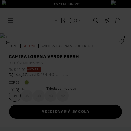
8X SEM JUROS*
ROUPAS
CAMISA LORENA VERDE FRESH
CAMISA LORENA VERDE FRESH
REFERÊNCIA
:
009629999
1
º
Vestido
-
70%
OFF
R$
548
,
00
R$
164
,
40
R$
164
,
40
ou
1
x
sem juros
CORES
2
º
Roupas
Tabela de medidas
TAMANHO
34
36
38
40
42
3
º
Jeans
ADICIONAR À SACOLA
4
º
Blusa