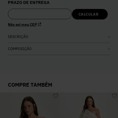
PRAZO DE ENTREGA
5
º
Calça
6
º
Vestidos
Não sei meu CEP
DESCRIÇÃO
7
º
Calça Jeans
COMPOSIÇÃO
8
º
Colete
9
º
Camisa
COMPRE TAMBÉM
10
º
Corselet