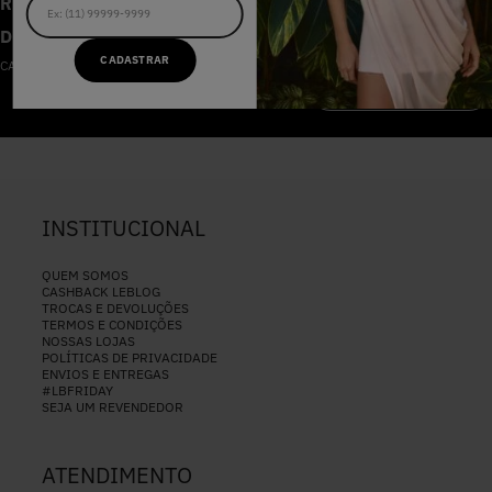
RECEBA AS NOVIDADES E
DESCONTOS IMPERDÍVEIS
CADASTRAR
CADASTRE-SE NA NOSSA NEWSLETTER
CADASTRAR
INSTITUCIONAL
QUEM SOMOS
CASHBACK LEBLOG
TROCAS E DEVOLUÇÕES
TERMOS E CONDIÇÕES
NOSSAS LOJAS
POLÍTICAS DE PRIVACIDADE
ENVIOS E ENTREGAS
#LBFRIDAY
SEJA UM REVENDEDOR
ATENDIMENTO