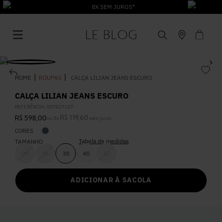
8X SEM JUROS*
ROUPAS
CALÇA LILIAN JEANS ESCURO
CALÇA LILIAN JEANS ESCURO
REFERÊNCIA
:
007827227
1
º
Vestido
R$
119
,
60
R$
598
,
00
ou
5
x
sem juros
CORES
Tabela de medidas
TAMANHO
2
º
Roupas
34
36
38
40
42
3
º
Jeans
ADICIONAR À SACOLA
4
º
Blusa