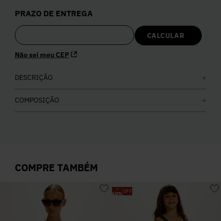
5
º
Calça
PRAZO DE ENTREGA
6
º
Vestidos
Não sei meu CEP
7
º
Calça Jeans
DESCRIÇÃO
8
º
Colete
COMPOSIÇÃO
9
º
Camisa
10
º
Corselet
COMPRE TAMBÉM
-
OFF
60
%