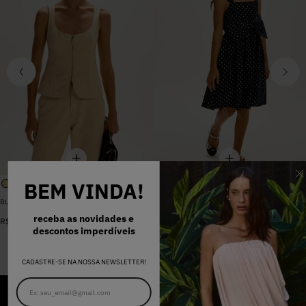
BEM VINDA!
BLUSA SARJA LARA PEROLA
VESTIDO MADALENA AZUL MARINHO DOT
De
R$
398
,
00
receba as novidades e
R$
578
,
00
Por
R$
159
,
20
descontos imperdíveis
CADASTRE-SE NA NOSSA NEWSLETTER!