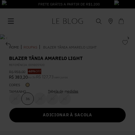
FRETE GRÁTIS A PARTIR DE R$1.200
ROUPAS
BLAZER TÂNIA AMARELO LIGHT
BLAZER TÂNIA AMARELO LIGHT
REFERÊNCIA
:
009805920
1
º
Vestido
-
60%
OFF
R$
958
,
00
R$
127
,
73
R$
383
,
20
ou
3
x
sem juros
CORES
2
º
Roupas
Tabela de medidas
TAMANHO
34
36
38
40
42
3
º
Jeans
ADICIONAR À SACOLA
4
º
Blusa