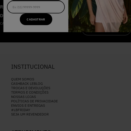
RECEBA AS NOVIDADES E
DESCONTOS IMPERDÍVEIS
CADASTRAR
CADASTRE-SE NA NOSSA NEWSLETTER
CADASTRAR
INSTITUCIONAL
QUEM SOMOS
CASHBACK LEBLOG
TROCAS E DEVOLUÇÕES
TERMOS E CONDIÇÕES
NOSSAS LOJAS
POLÍTICAS DE PRIVACIDADE
ENVIOS E ENTREGAS
#LBFRIDAY
SEJA UM REVENDEDOR