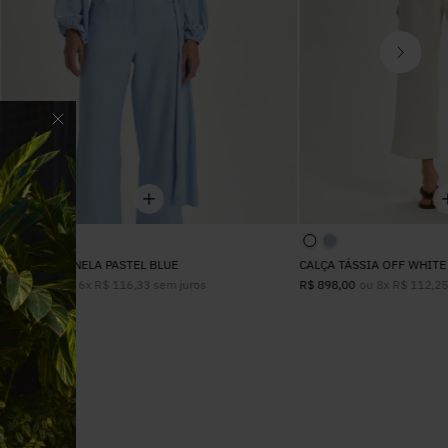
BLUSA ANTONELA PASTEL BLUE
CALÇA TÁSSIA OFF WHITE
ou
6
x
R$
116
,
33
sem juros
ou
8
x
R$
112
,
2
R$
698
,
00
R$
898
,
00