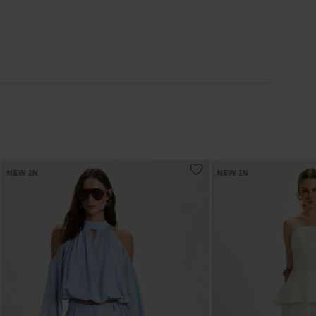
6
º
Colete
7
º
Vestidos
8
º
Calça Jeans
9
º
Camisa
NEW IN
NEW IN
10
º
Vestido Branco