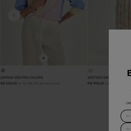
CAMISA ISIS MIX COLORS
VESTIDO SANDRA FLORAL
ou
5
x
R$
107
,
60
sem juros
ou
8
x
R$
124
,
7
R$
538
,
00
R$
998
,
00
CA