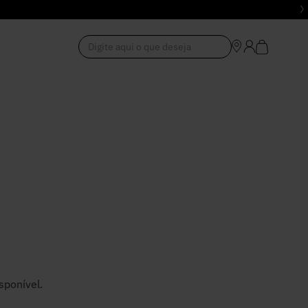
Digite aqui o que deseja
1
º
Vestido
2
º
Roupas
3
º
Jeans
4
º
Blusa
5
º
Calça
sponível.