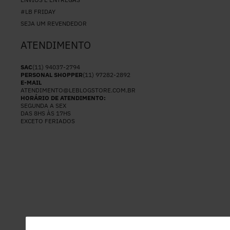
#LB FRIDAY
SEJA UM REVENDEDOR
ATENDIMENTO
SAC
(11) 94037-2794
PERSONAL SHOPPER
(11) 97282-2892
E-MAIL
ATENDIMENTO@LEBLOGSTORE.COM.BR
HORÁRIO DE ATENDIMENTO:
SEGUNDA A SEX
DAS 8HS ÀS 17HS
EXCETO FERIADOS