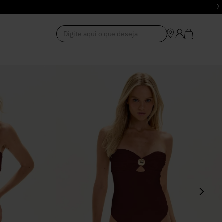
Digite aqui o que deseja
1
º
Vestido
2
º
Roupas
3
º
Jeans
4
º
Blusa
5
º
Calça