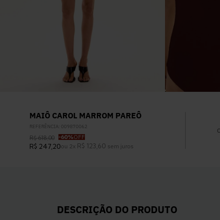
MAIÔ CAROL MARROM PAREÔ
REFERÊNCIA
:
009870062
-
60%
OFF
R$
618
,
00
R$
123
,
60
R$
247
,
20
ou
2
x
sem juros
DESCRIÇÃO DO PRODUTO