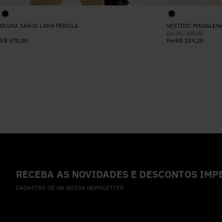
BLUSA SARJA LARA PEROLA
VESTIDO MADALEN
De
R$
398
,
00
R$
578
,
00
Por
R$
159
,
20
RECEBA AS NOVIDADES E DESCONTOS IMPE
CADASTRE-SE NA NOSSA NEWSLETTER