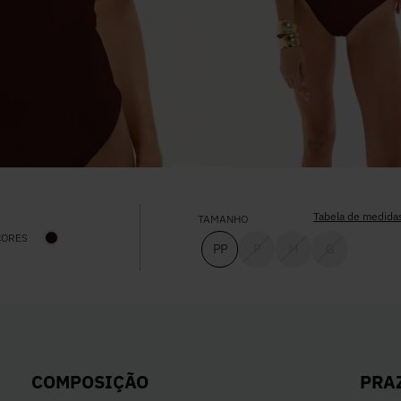
Tabela de medida
TAMANHO
CORES
PP
P
M
G
PRA
COMPOSIÇÃO