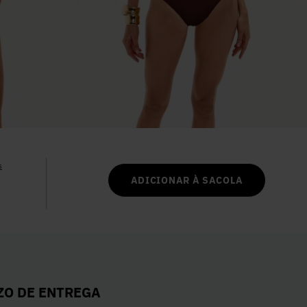
6
º
Colete
7
º
Vestidos
8
º
Calça Jeans
9
º
Camisa
s
10
º
Vestido Branco
ADICIONAR À SACOLA
ZO DE ENTREGA