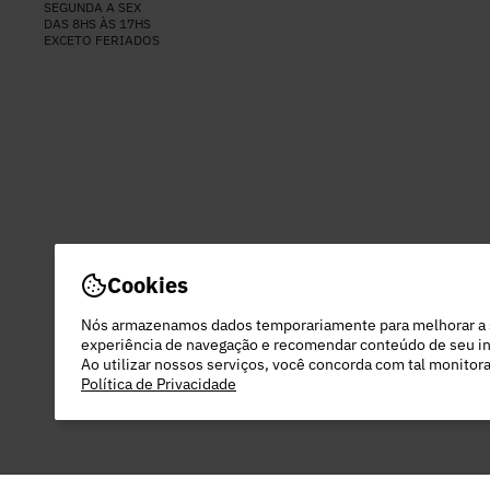
SEGUNDA A SEX
DAS 8HS ÀS 17HS
EXCETO FERIADOS
Cookies
Nós armazenamos dados temporariamente para melhorar a
experiência de navegação e recomendar conteúdo de seu in
Ao utilizar nossos serviços, você concorda com tal monito
Política de Privacidade