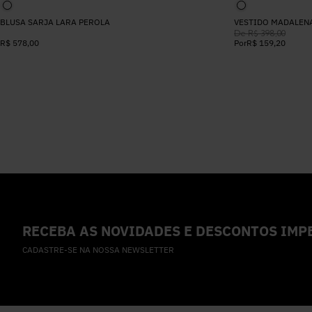
BLUSA SARJA LARA PEROLA
VESTIDO MADALEN
De
R$
398
,
00
R$
578
,
00
Por
R$
159
,
20
RECEBA AS NOVIDADES E DESCONTOS IMPE
CADASTRE-SE NA NOSSA NEWSLETTER