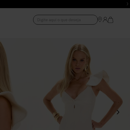
Digite aqui o que deseja
1
º
Vestido
2
º
Roupas
3
º
Jeans
4
º
Blusa
5
º
Calça