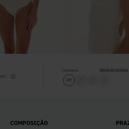
Tabela de medidas
TAMANHO
RES
PP
P
M
G
PRA
COMPOSIÇÃO