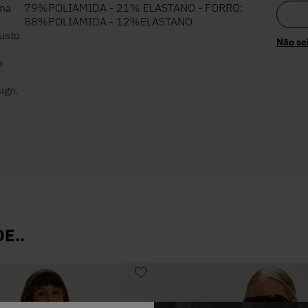
uma
79%POLIAMIDA - 21% ELASTANO - FORRO:
88%POLIAMIDA - 12%ELASTANO
usto
Não se
o
ign.
E..