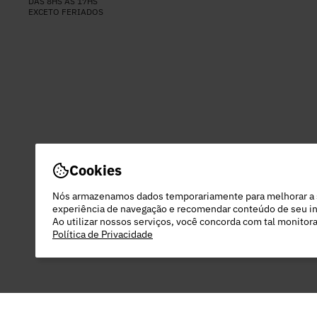
DAS 8HS ÀS 17HS
EXCETO FERIADOS
Cookies
Nós armazenamos dados temporariamente para melhorar a
experiência de navegação e recomendar conteúdo de seu in
Ao utilizar nossos serviços, você concorda com tal monito
Política de Privacidade
PEC COMERCIO DO VESTUARIO LTDA - 48.