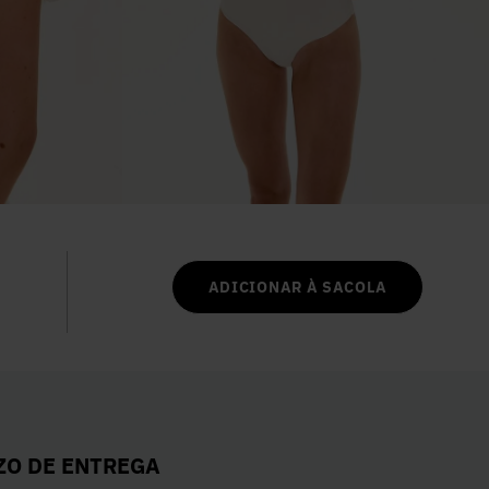
6
º
Colete
7
º
Vestidos
8
º
Calça Jeans
9
º
Camisa
10
º
Vestido Branco
ADICIONAR À SACOLA
ZO DE ENTREGA