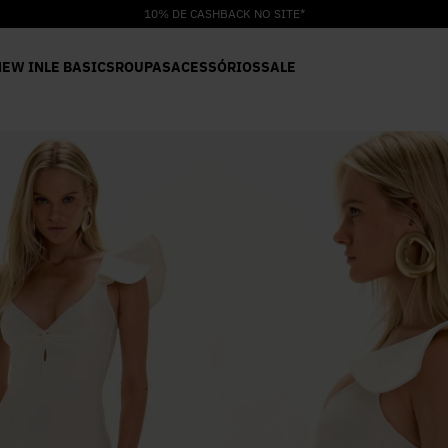
10% DE CASHBACK NO SITE*
NEW IN
LE BASICS
ROUPAS
ACESSÓRIOS
SALE