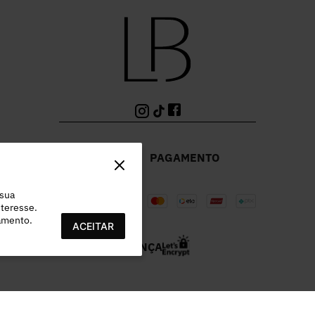
PAGAMENTO
 sua
teresse.
ramento.
ACEITAR
SEGURANÇA
978.532/0003-96 | EST MUNICIPAL VEREADOR LAMARTINE JOSE DE OL