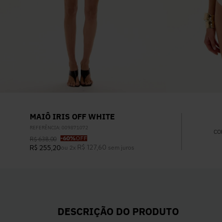
MAIÔ IRIS OFF WHITE
REFERÊNCIA
:
009871072
CO
-
60%
OFF
R$
638
,
00
R$
127
,
60
R$
255
,
20
ou
2
x
sem juros
DESCRIÇÃO DO PRODUTO