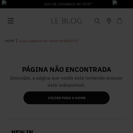
10% DE CASHBACK NO SITE*
blusa-catarina-off-white-009863072
PÁGINA NÃO ENCONTRADA
1
º
Vestido
Desculpe, a página que vocês está tentando acessar
está indisponível.
2
º
Roupas
VOLTAR PARA A HOME
3
º
Jeans
4
º
Blusa
NEW IN