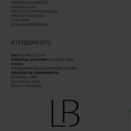
TERMOS E CONDIÇÕES
NOSSAS LOJAS
POLÍTICAS DE PRIVACIDADE
ENVIOS E ENTREGAS
#LBFRIDAY
SEJA UM REVENDEDOR
ATENDIMENTO
SAC
(11) 94037-2794
PERSONAL SHOPPER
(11) 97282-2892
E-MAIL
ATENDIMENTO@LEBLOGSTORE.COM.BR
HORÁRIO DE ATENDIMENTO:
SEGUNDA A SEX
DAS 8HS ÀS 17HS
EXCETO FERIADOS
P