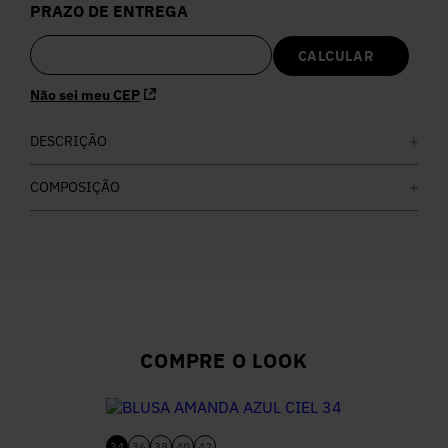
PRAZO DE ENTREGA
5
º
Calça
6
º
Vestidos
Não sei meu CEP
7
º
DESCRIÇÃO
Colete
COMPOSIÇÃO
8
º
Calça Jeans
9
º
Camisa
10
º
Vestido Branco
COMPRE O LOOK
34
36
38
40
42