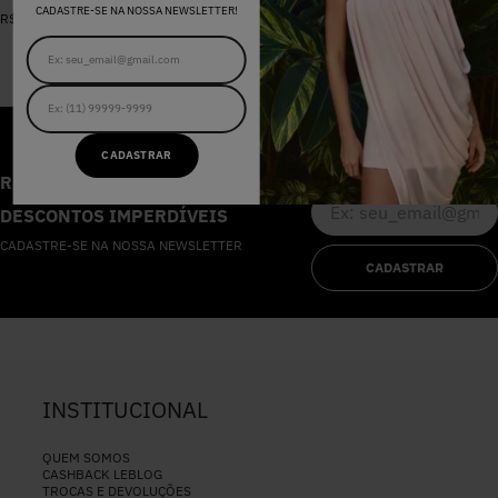
De
R$
398
,
00
CADASTRE-SE NA NOSSA NEWSLETTER!
R$
578
,
00
Por
R$
159
,
20
CADASTRAR
RECEBA AS NOVIDADES E
DESCONTOS IMPERDÍVEIS
CADASTRE-SE NA NOSSA NEWSLETTER
CADASTRAR
INSTITUCIONAL
QUEM SOMOS
CASHBACK LEBLOG
TROCAS E DEVOLUÇÕES