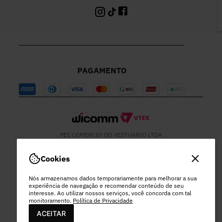
PAGAMENTO
PEC COMERCIO DO VESTUARIO LTDA
48.978.532/0003-96 | EST MUNICIPAL VEREADOR LAMARTINE
JOSE DE OLIVEIRA, 1137 - SETOR MOD 22 DO RODEIO - EXTREMA
Cookies
- MG
Nós armazenamos dados temporariamente para melhorar a sua
experiência de navegação e recomendar conteúdo de seu
interesse. Ao utilizar nossos serviços, você concorda com tal
monitoramento.
Política de Privacidade
ACEITAR