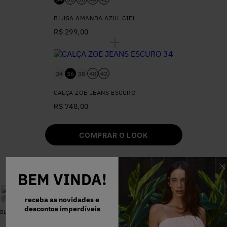
BLUSA AMANDA AZUL CIEL
R$ 299,00
34
36
38
40
42
CALÇA ZOE JEANS ESCURO
R$ 748,00
COMPRAR O LOOK
COMPRE TAMBÉM
BEM VINDA!
-
OFF
60
%
receba as novidades e
descontos imperdíveis
BLUSA SARJA LARA PEROLA
VESTIDO MADALENA AZUL MARINHO DOT