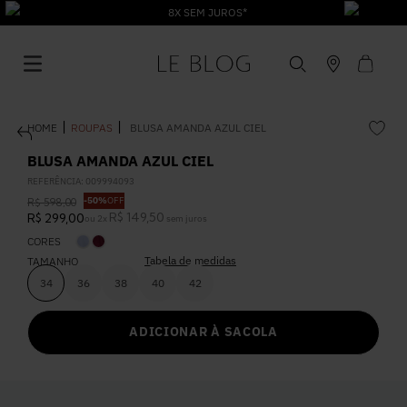
8X SEM JUROS*
ROUPAS
BLUSA AMANDA AZUL CIEL
BLUSA AMANDA AZUL CIEL
REFERÊNCIA
:
009994093
-
50%
OFF
R$
598
,
00
1
º
Vestido
R$
149
,
50
R$
299
,
00
ou
2
x
sem juros
CORES
Tabela de medidas
2
º
TAMANHO
Roupas
34
36
38
40
42
3
º
Jeans
ADICIONAR À SACOLA
4
º
Blusa