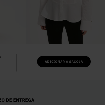
6
º
Vestidos
7
º
Calça Jeans
8
º
Colete
9
º
Camisa
as
10
º
Corselet
ADICIONAR À SACOLA
ZO DE ENTREGA