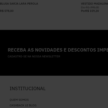
BLUSA SARJA LARA PEROLA
VESTIDO MADALEN
De
R$
398
,
00
R$
578
,
00
Por
R$
159
,
20
RECEBA AS NOVIDADES E DESCONTOS IMPE
CADASTRE-SE NA NOSSA NEWSLETTER
INSTITUCIONAL
QUEM SOMOS
CASHBACK LE BLOG