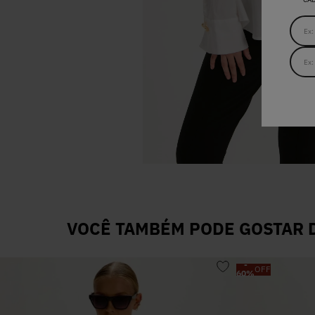
VOCÊ TAMBÉM PODE GOSTAR D
-
OFF
60
%