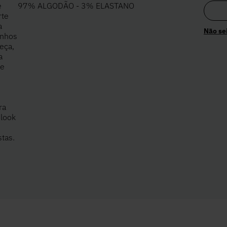
e
97% ALGODÃO - 3% ELASTANO
rte
a
Não se
unhos
eça,
a
 e
ra
 look
tas.