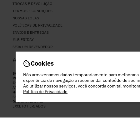
TROCAS E DEVOLUÇÃO
TERMOS E CONDIÇÕES
NOSSAS LOJAS
POLÍTICAS DE PRIVACIDADE
ENVIOS E ENTREGAS
#LB FRIDAY
SEJA UM REVENDEDOR
ATENDIMENTO
Cookies
SAC
(11) 94037-2794
Nós armazenamos dados temporariamente para melhorar a
PERSONAL SHOPPER
(11) 97282-2892
experiência de navegação e recomendar conteúdo de seu in
E-MAIL
Ao utilizar nossos serviços, você concorda com tal monito
ATENDIMENTO@LEBLOGSTORE.COM.BR
Política de Privacidade
HORÁRIO DE ATENDIMENTO:
SEGUNDA A SEX
DAS 8HS ÀS 17HS
EXCETO FERIADOS