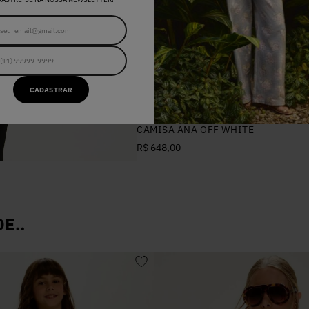
CADASTRAR
34
36
38
40
42
CAMISA ANA OFF WHITE
R$ 648,00
E..