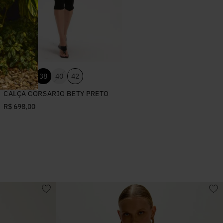
34
36
38
40
42
CALÇA CORSARIO BETY PRETO
R$ 698,00