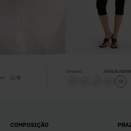
Tabela de medid
TAMANHO
RES
34
36
38
40
42
PRA
COMPOSIÇÃO