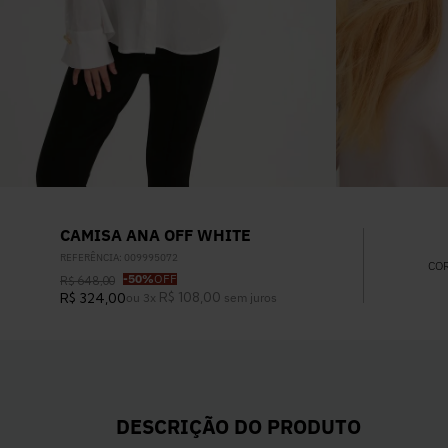
CAMISA ANA OFF WHITE
REFERÊNCIA
:
009995072
CO
-
50%
OFF
R$
648
,
00
R$
108
,
00
R$
324
,
00
ou
3
x
sem juros
DESCRIÇÃO DO PRODUTO