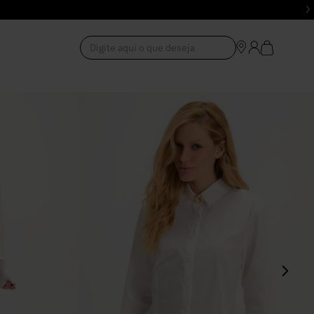
Digite aqui o que deseja
1
º
Vestido
2
º
Roupas
3
º
Jeans
4
º
Blusa
5
º
Calça