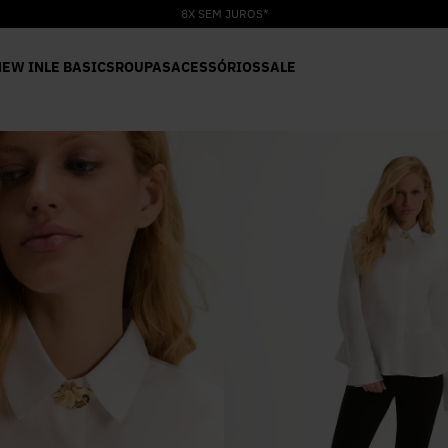
8X SEM JUROS*
NEW IN
LE BASICS
ROUPAS
ACESSÓRIOS
SALE