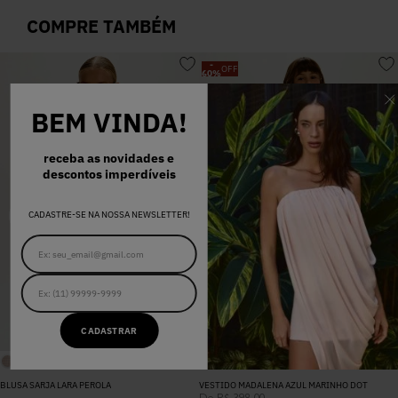
COMPRE TAMBÉM
-
OFF
60
%
BEM VINDA!
receba as novidades e
descontos imperdíveis
CADASTRE-SE NA NOSSA NEWSLETTER!
CADASTRAR
BLUSA SARJA LARA PEROLA
VESTIDO MADALENA AZUL MARINHO DOT
De
R$
398
,
00