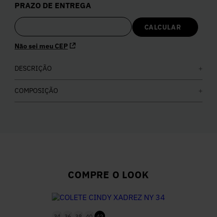
PRAZO DE ENTREGA
5
º
Calça
6
º
Colete
Não sei meu CEP
7
º
DESCRIÇÃO
Vestidos
COMPOSIÇÃO
8
º
Calça Jeans
9
º
Camisa
10
º
Vestido Branco
COMPRE O LOOK
34
36
38
40
42