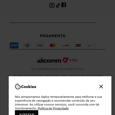
PAGAMENTO
PEC COMERCIO DO VESTUARIO LTDA
48.978.532/0003-96 | EST MUNICIPAL VEREADOR LAMARTINE
JOSE DE OLIVEIRA, 1137 - SETOR MOD 22 DO RODEIO - EXTREMA
- MG
Cookies
Nós armazenamos dados temporariamente para melhorar a sua
experiência de navegação e recomendar conteúdo de seu
interesse. Ao utilizar nossos serviços, você concorda com tal
monitoramento.
Política de Privacidade
ACEITAR