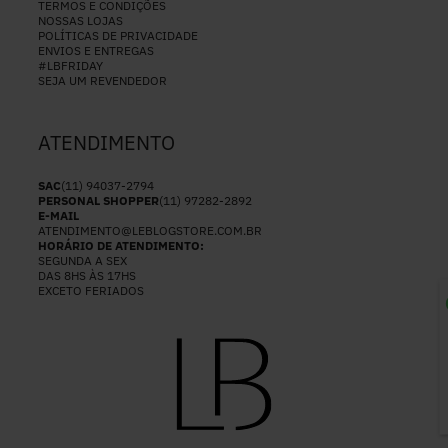
TERMOS E CONDIÇÕES
NOSSAS LOJAS
POLÍTICAS DE PRIVACIDADE
ENVIOS E ENTREGAS
#LBFRIDAY
SEJA UM REVENDEDOR
ATENDIMENTO
SAC
(11) 94037-2794
PERSONAL SHOPPER
(11) 97282-2892
E-MAIL
ATENDIMENTO@LEBLOGSTORE.COM.BR
HORÁRIO DE ATENDIMENTO:
SEGUNDA A SEX
DAS 8HS ÀS 17HS
EXCETO FERIADOS
P