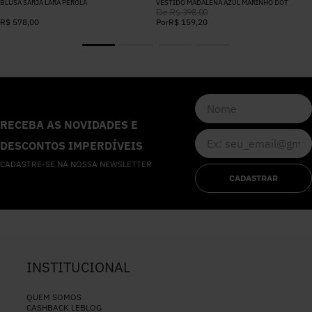
BLUSA SARJA LARA PEROLA
VESTIDO MADALENA AZUL MARINHO DOT
De
R$
398
,
00
R$
578
,
00
Por
R$
159
,
20
RECEBA AS NOVIDADES E
DESCONTOS IMPERDÍVEIS
CADASTRE-SE NA NOSSA NEWSLETTER
CADASTRAR
INSTITUCIONAL
QUEM SOMOS
CASHBACK LEBLOG