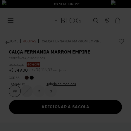
8X SEM JUROS*
ROUPAS
CALÇA FERNANDA MARROM EMPIRE
CALÇA FERNANDA MARROM EMPIRE
REFERÊNCIA
:
0100511009
-
50%
OFF
R$
698
,
00
1
º
Vestido
R$
116
,
33
R$
349
,
00
ou
3
x
sem juros
CORES
Tabela de medidas
2
º
TAMANHO
Roupas
PP
P
M
G
3
º
Jeans
ADICIONAR À SACOLA
4
º
Blusa