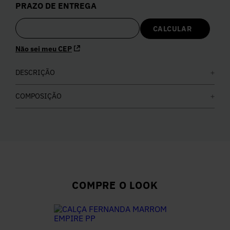
PRAZO DE ENTREGA
5
º
Calça
6
º
Colete
Não sei meu CEP
7
º
DESCRIÇÃO
Vestidos
COMPOSIÇÃO
8
º
Calça Jeans
9
º
Camisa
10
º
Vestido Branco
COMPRE O LOOK