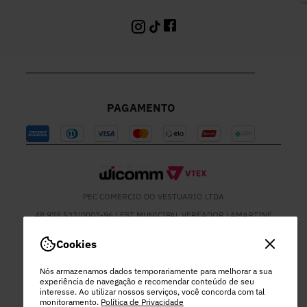
PAGAMENTO
PEC COMERCIO DO VESTUARIO LTDA
48.978.532/0003-96 | EST MUNICIPAL VEREADOR LAMARTINE
JOSE DE OLIVEIRA, 1137 - SETOR MOD 22 DO RODEIO - EXTREMA
- MG
Cookies
Nós armazenamos dados temporariamente para melhorar a sua
experiência de navegação e recomendar conteúdo de seu
interesse. Ao utilizar nossos serviços, você concorda com tal
monitoramento.
Política de Privacidade