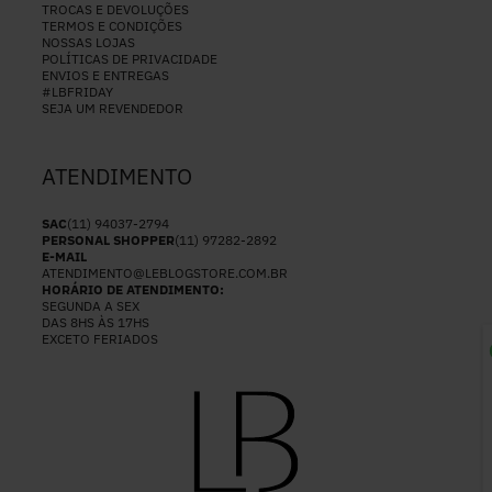
TROCAS E DEVOLUÇÕES
TERMOS E CONDIÇÕES
NOSSAS LOJAS
POLÍTICAS DE PRIVACIDADE
ENVIOS E ENTREGAS
#LBFRIDAY
SEJA UM REVENDEDOR
ATENDIMENTO
SAC
(11) 94037-2794
PERSONAL SHOPPER
(11) 97282-2892
E-MAIL
ATENDIMENTO@LEBLOGSTORE.COM.BR
HORÁRIO DE ATENDIMENTO:
SEGUNDA A SEX
DAS 8HS ÀS 17HS
EXCETO FERIADOS
P