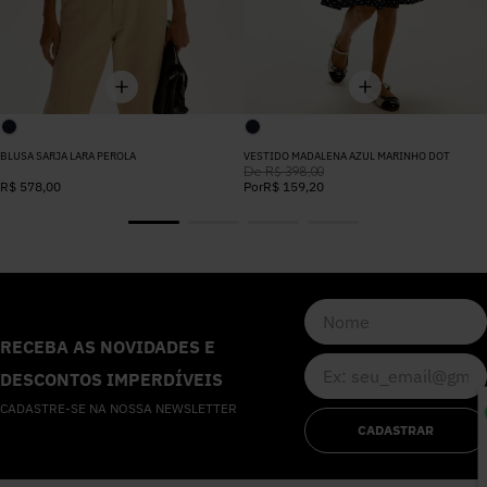
BLUSA SARJA LARA PEROLA
VESTIDO MADALENA AZUL MARINHO DOT
De
R$
398
,
00
R$
578
,
00
Por
R$
159
,
20
RECEBA AS NOVIDADES E
DESCONTOS IMPERDÍVEIS
CADASTRE-SE NA NOSSA NEWSLETTER
CADASTRAR
P