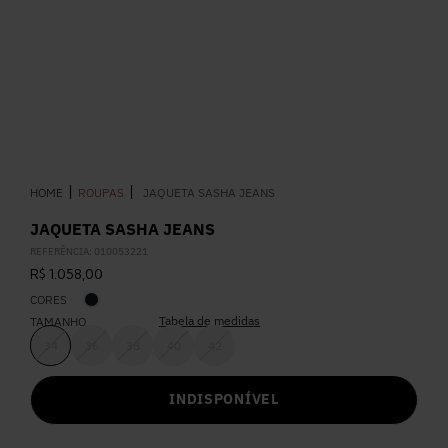
5
º
Calça
6
º
Colete
7
º
Vestidos
ROUPAS
JAQUETA SASHA JEANS
8
º
Calça Jeans
JAQUETA SASHA JEANS
REFERÊNCIA
:
010053221
9
º
Camisa
R$
1
.
058
,
00
CORES
10
º
Vestido Branco
Tabela de medidas
TAMANHO
34
36
38
40
42
INDISPONÍVEL