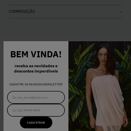
COMPOSIÇÃO
BEM VINDA!
COMPRE O LOOK
receba as novidades e
descontos imperdíveis
CADASTRE-SE NA NOSSA NEWSLETTER!
34
36
38
40
42
JAQUETA SASHA JEANS
R$ 1.058,00
CADASTRAR
34
36
38
40
42