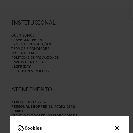
INSTITUCIONAL
QUEM SOMOS
CASHBACK LEBLOG
TROCAS E DEVOLUÇÕES
TERMOS E CONDIÇÕES
NOSSAS LOJAS
POLÍTICAS DE PRIVACIDADE
ENVIOS E ENTREGAS
#LBFRIDAY
SEJA UM REVENDEDOR
ATENDIMENTO
SAC
(11) 94037-2794
PERSONAL SHOPPER
(11) 97282-2892
E-MAIL
ATENDIMENTO@LEBLOGSTORE.COM.BR
HORÁRIO DE ATENDIMENTO:
SEGUNDA A SEX
Cookies
DAS 8HS ÀS 17HS