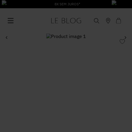
8X SEM JUROS*
1
º
Vestido
2
º
Roupas
3
º
Jeans
4
º
Blusa