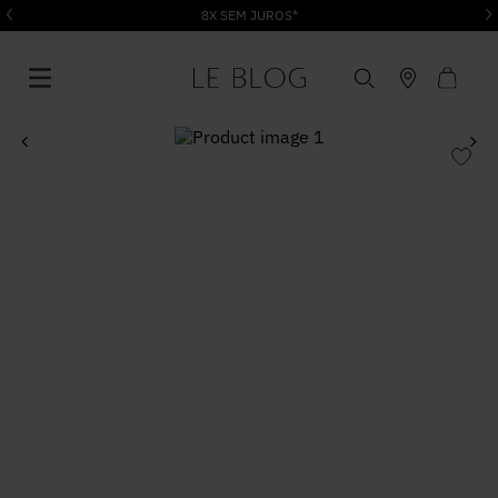
8X SEM JUROS*
1
º
Vestido
2
º
Roupas
3
º
Jeans
4
º
Blusa