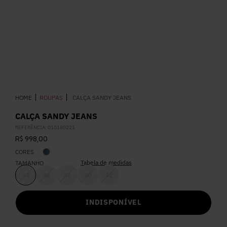
5
º
Calça
6
º
Vestidos
7
º
Colete
ROUPAS
CALÇA SANDY JEANS
8
º
Calça Jeans
CALÇA SANDY JEANS
REFERÊNCIA
:
010180221
9
º
Camisa
R$
998
,
00
CORES
10
º
Vestido Branco
Tabela de medidas
TAMANHO
34
36
38
40
42
INDISPONÍVEL