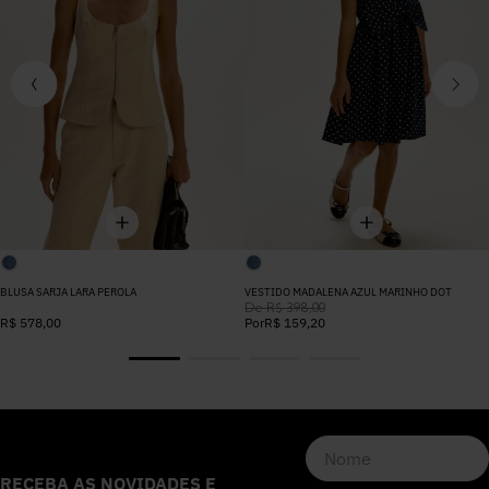
BLUSA SARJA LARA PEROLA
VESTIDO MADALENA AZUL MARINHO DOT
De
R$
398
,
00
R$
578
,
00
Por
R$
159
,
20
RECEBA AS NOVIDADES E