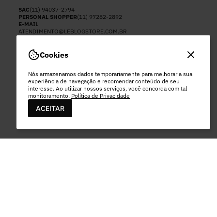
SAC
(11) 94037-2794
PERSONAL SHOPPER
(11) 97282-2892
E-MAIL
ATENDIMENTO@LEBLOGSTORE.COM.BR
HORÁRIO DE ATENDIMENTO:
SEGUNDA A SEX
DAS 8HS ÀS 17HS
Cookies
EXCETO FERIADOS
Nós armazenamos dados temporariamente para melhorar a sua
experiência de navegação e recomendar conteúdo de seu
interesse. Ao utilizar nossos serviços, você concorda com tal
monitoramento.
Política de Privacidade
ACEITAR
PAGAMENTO