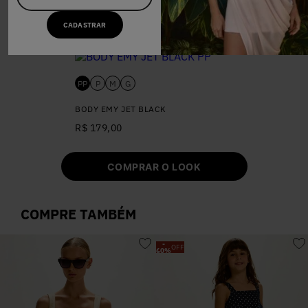
JAQUETA SANDY JEANS
CADASTRAR
R$ 564,00
PP
P
M
G
BODY EMY JET BLACK
R$ 179,00
COMPRAR O LOOK
COMPRE TAMBÉM
-
OFF
60
%