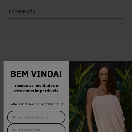
COMPOSIÇÃO
COMPRE O LOOK
BEM VINDA!
receba as novidades e
34
36
38
40
42
descontos imperdíveis
CALÇA SANDY JEANS
CADASTRE-SE NA NOSSA NEWSLETTER!
R$ 998,00
34
36
38
40
42