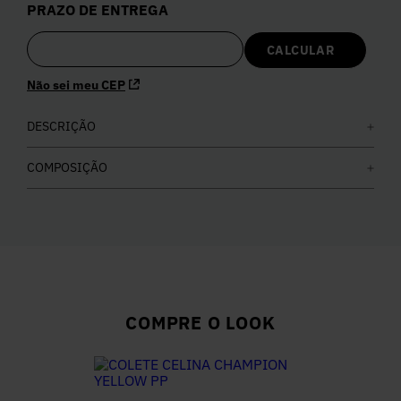
PRAZO DE ENTREGA
5
º
Calça
6
º
Colete
Não sei meu CEP
7
º
DESCRIÇÃO
Vestidos
COMPOSIÇÃO
8
º
Calça Jeans
9
º
Camisa
10
º
Vestido Branco
COMPRE O LOOK