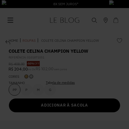
8X SEM JUROS*
ROUPAS
COLETE CELINA CHAMPION YELLOW
COLETE CELINA CHAMPION YELLOW
REFERÊNCIA
:
0101871051
-
50%
OFF
R$
408
,
00
1
º
Vestido
R$
102
,
00
R$
204
,
00
ou
2
x
sem juros
CORES
Tabela de medidas
2
º
TAMANHO
Roupas
PP
P
M
G
3
º
Jeans
ADICIONAR À SACOLA
4
º
Blusa