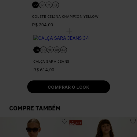
PP
P
M
G
COLETE CELINA CHAMPION YELLOW
R$ 204,00
34
36
38
40
42
CALÇA SARA JEANS
R$ 614,00
COMPRAR O LOOK
COMPRE TAMBÉM
-
OFF
60
%