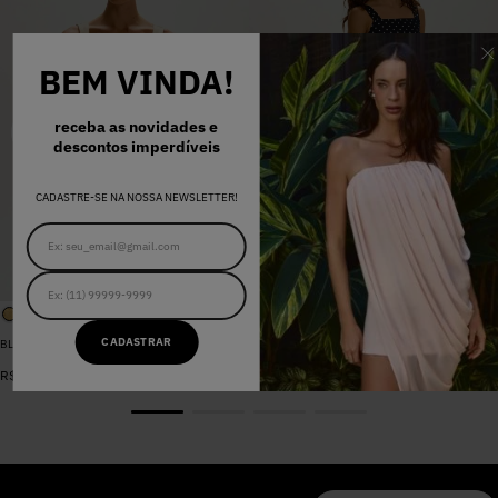
BEM VINDA!
receba as novidades e
descontos imperdíveis
CADASTRE-SE NA NOSSA NEWSLETTER!
CADASTRAR
BLUSA SARJA LARA PEROLA
VESTIDO MADALENA AZUL MARINHO DOT
De
R$
398
,
00
R$
578
,
00
Por
R$
159
,
20