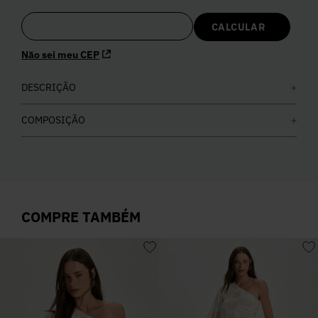
5
º
Calça
Não sei meu CEP
6
º
Vestidos
DESCRIÇÃO
7
º
Colete
COMPOSIÇÃO
8
º
Calça Jeans
9
º
Camisa
COMPRE TAMBÉM
10
º
Vestido Branco