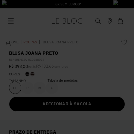
8X SEM JUROS*
ROUPAS
BLUSA JOANA PRETO
BLUSA JOANA PRETO
REFERÊNCIA
:
010288074
R$
132
,
66
R$
398
,
00
ou
3
x
sem juros
1
º
Vestido
CORES
Tabela de medidas
TAMANHO
2
º
Roupas
PP
P
M
G
ADICIONAR À SACOLA
3
º
Jeans
4
º
Blusa
PRAZO DE ENTREGA