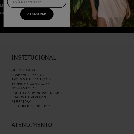
DESCONTOS IMPERDÍVEIS
CADASTRE-SE NA NOSSA NEWSLETTER
CADASTRAR
CADASTRAR
INSTITUCIONAL
QUEM SOMOS
CASHBACK LEBLOG
TROCAS E DEVOLUÇÕES
TERMOS E CONDIÇÕES
NOSSAS LOJAS
POLÍTICAS DE PRIVACIDADE
ENVIOS E ENTREGAS
#LBFRIDAY
SEJA UM REVENDEDOR
ATENDIMENTO