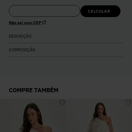
5
º
Calça
Não sei meu CEP
6
º
Colete
DESCRIÇÃO
7
º
Vestidos
COMPOSIÇÃO
8
º
Camisa
9
º
Calça Jeans
COMPRE TAMBÉM
10
º
Vestido Branco