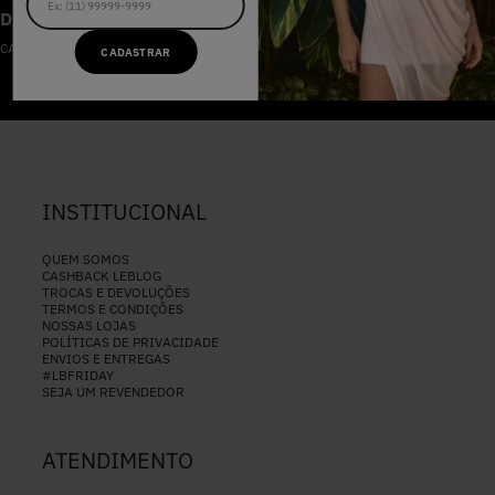
DESCONTOS IMPERDÍVEIS
CADASTRE-SE NA NOSSA NEWSLETTER
CADASTRAR
CADASTRAR
INSTITUCIONAL
QUEM SOMOS
CASHBACK LEBLOG
TROCAS E DEVOLUÇÕES
TERMOS E CONDIÇÕES
NOSSAS LOJAS
POLÍTICAS DE PRIVACIDADE
ENVIOS E ENTREGAS
#LBFRIDAY
SEJA UM REVENDEDOR
ATENDIMENTO