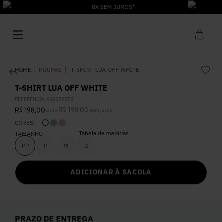
8X SEM JUROS*
ROUPAS
T-SHIRT LUA OFF WHITE
T-SHIRT LUA OFF WHITE
REFERÊNCIA
:
010293072
R$
198
,
00
R$
198
,
00
ou
1
x
sem juros
1
º
Vestido
CORES
Tabela de medidas
TAMANHO
2
º
Roupas
PP
P
M
G
ADICIONAR À SACOLA
3
º
Jeans
4
º
Blusa
PRAZO DE ENTREGA