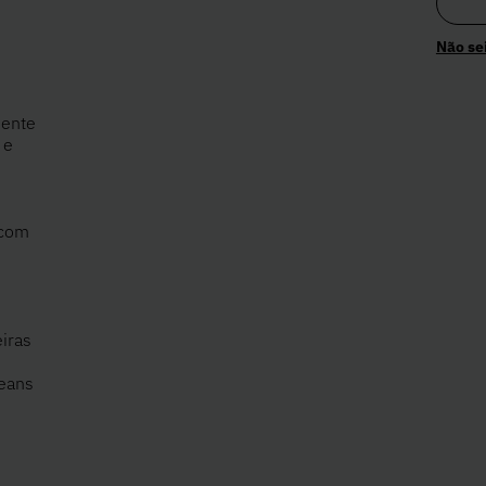
Não se
mente
 e
 com
iras
o
eans