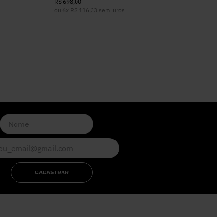
R$
698
,
00
ou
6
x
R$
116
,
33
sem juros
CADASTRAR