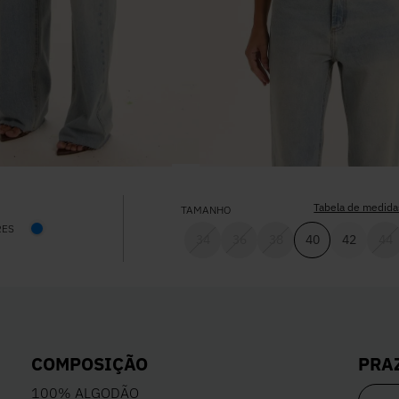
Tabela de medida
TAMANHO
RES
34
36
38
40
42
44
PRA
COMPOSIÇÃO
100% ALGODÃO