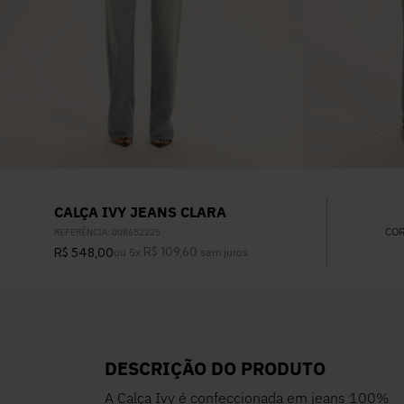
CALÇA IVY JEANS CLARA
CO
REFERÊNCIA
:
008652225
R$
109
,
60
R$
548
,
00
ou
5
x
sem juros
DESCRIÇÃO DO PRODUTO
A Calça Ivy é confeccionada em jeans 100%