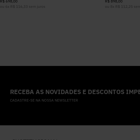
R$
698
,
00
R$
898
,
00
ou
6
x
R$
116
,
33
sem juros
ou
8
x
R$
112
,
25
sem
RECEBA AS NOVIDADES E DESCONTOS IMPE
CADASTRE-SE NA NOSSA NEWSLETTER