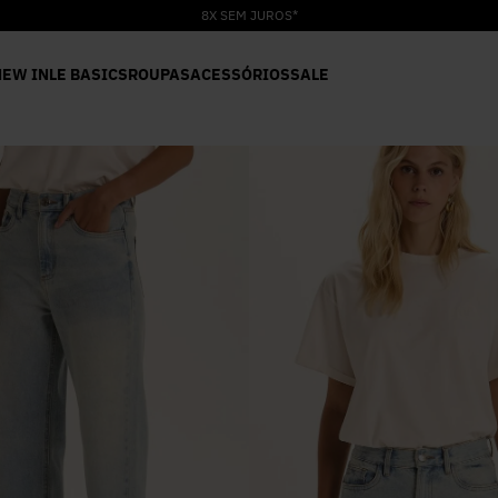
8X SEM JUROS*
NEW IN
LE BASICS
ROUPAS
ACESSÓRIOS
SALE