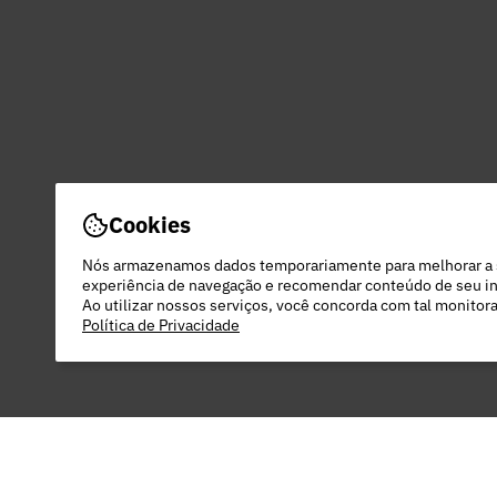
Cookies
Nós armazenamos dados temporariamente para melhorar a
experiência de navegação e recomendar conteúdo de seu in
Ao utilizar nossos serviços, você concorda com tal monito
Política de Privacidade
PEC COMERCIO DO VESTUARIO LTDA - 48.
22 DO RODEIO - EXTREMA - MG