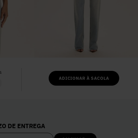
6
º
Vestidos
7
º
Calça Jeans
8
º
Colete
9
º
Camisa
s
ADICIONAR À SACOLA
10
º
Corselet
ZO DE ENTREGA