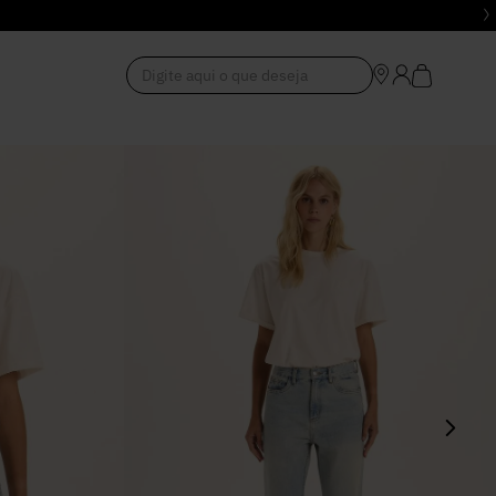
Digite aqui o que deseja
1
º
Vestido
2
º
Roupas
3
º
Jeans
4
º
Blusa
5
º
Calça