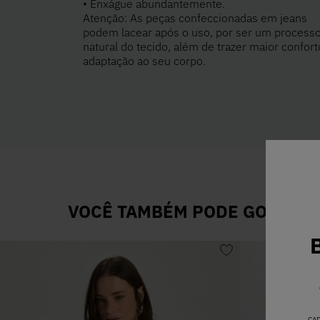
• Enxágue abundantemente.
Atenção: As peças confeccionadas em jeans
podem lacear após o uso, por ser um process
natural do tecido, além de trazer maior confort
adaptação ao seu corpo.
VOCÊ TAMBÉM PODE GOSTAR D
CA