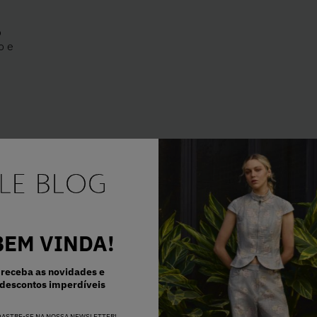
o
o e
E..
BEM VINDA!
receba as novidades e
descontos imperdíveis
DASTRE-SE NA NOSSA NEWSLETTER!