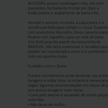
ALGODÃO, possui modelagem reta, cós com
passantes, fechamento frontal por zíper e
botão,bolsos e acabamento de barra a fio.
Versátil e sempre na moda, a calça jeans é a
escolha perfeita para compor o visual. Experi
com acessórios dourados, blusa, jaqueta jeans
finalize com sapatilha, para um look all jeans
chic.Está peça faz paerte da nossa linha de
BÁSICOS. São itens essenciais e versáteis que
podem ser coordenados entre si e combinam
todo seu guarda-roupa.
Cuidados com o Jeans
O jeans normalmente pode desbotar nas prime
lavagens e soltar tinta, no entanto é necessári
seguir algumas recomendações em peças de j
que possui lavagens mais claras:
• Lave pelo avesso e separado de outras peças
coloridas.
• Não deixe de molho.