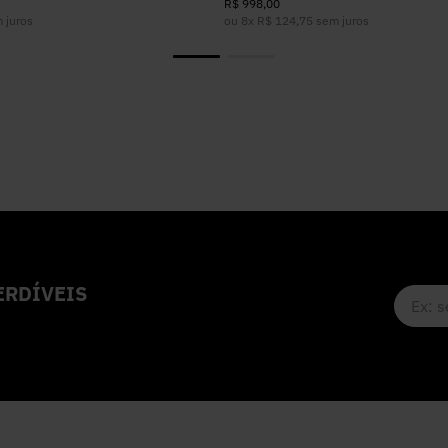
R$
998
,
00
 juros
ou
8
x
R$
124
,
75
sem juros
RDÍVEIS