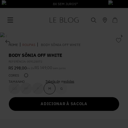
8X SEM JUROS*
ROUPAS
BODY SÔNIA OFF WHITE
BODY SÔNIA OFF WHITE
REFERÊNCIA
:
009128072
1
º
Vestido
R$
149
,
00
R$
298
,
00
ou
2
x
sem juros
CORES
Tabela de medidas
TAMANHO
2
º
Roupas
GG
PP
P
M
G
3
º
Jeans
ADICIONAR À SACOLA
4
º
Blusa