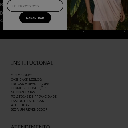
RECEBA AS NOVIDADES E
DESCONTOS IMPERDÍVEIS
CADASTRAR
CADASTRE-SE NA NOSSA NEWSLETTER
CADASTRAR
INSTITUCIONAL
QUEM SOMOS
CASHBACK LEBLOG
TROCAS E DEVOLUÇÕES
TERMOS E CONDIÇÕES
NOSSAS LOJAS
POLÍTICAS DE PRIVACIDADE
ENVIOS E ENTREGAS
#LBFRIDAY
SEJA UM REVENDEDOR
ATENDIMENTO