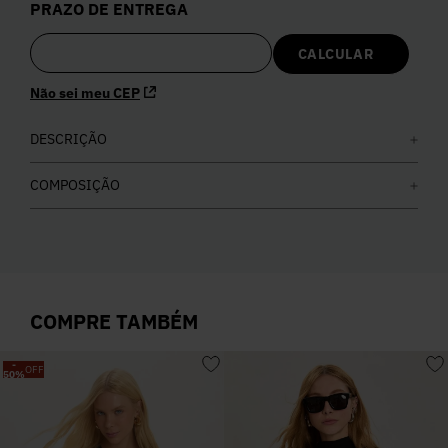
PRAZO DE ENTREGA
5
º
Calça
6
º
Colete
Não sei meu CEP
DESCRIÇÃO
7
º
Vestidos
COMPOSIÇÃO
8
º
Calça Jeans
9
º
Camisa
COMPRE TAMBÉM
10
º
Vestido Branco
-
OFF
50
%