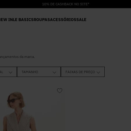
10% DE CASHBACK NO SITE*
NEW IN
LE BASICS
ROUPAS
ACESSÓRIOS
SALE
lançamentos da marca.
AL
TAMANHO
FAIXAS DE PREÇO
R$ 384
38
40
42