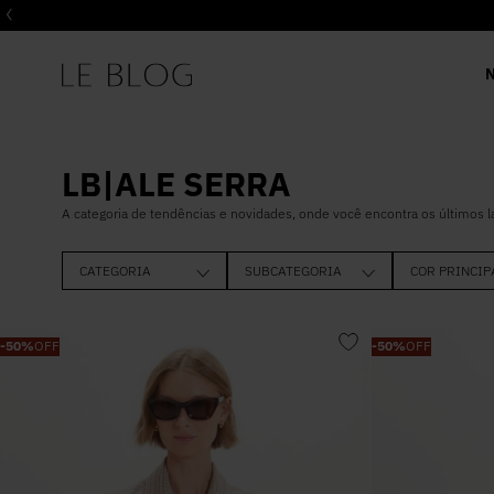
LB|ALE SERRA
A categoria de tendências e novidades, onde você encontra os últimos 
CATEGORIA
SUBCATEGORIA
COR PRINCIP
BLUSAS
COLETE
ESTAMPADO
-
50%
OFF
-
50%
OFF
CALÇA
ALFAIATARIA
ALFAIATARIA