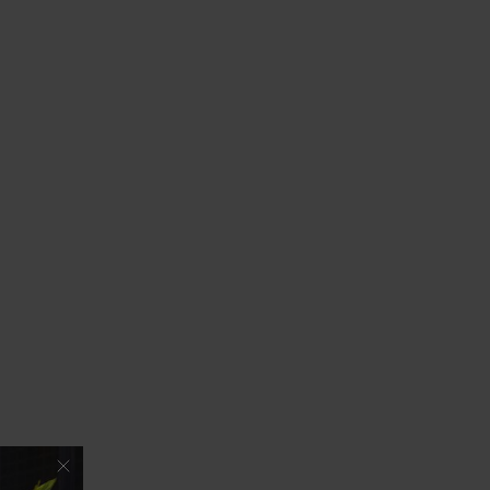
6
º
Vestidos
7
º
Calça Jeans
8
º
Colete
9
º
Camisa
10
º
Corselet