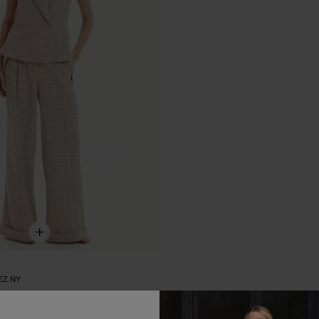
EZ NY
ou
3
x
R$
131
,
33
sem juros
394
,
00