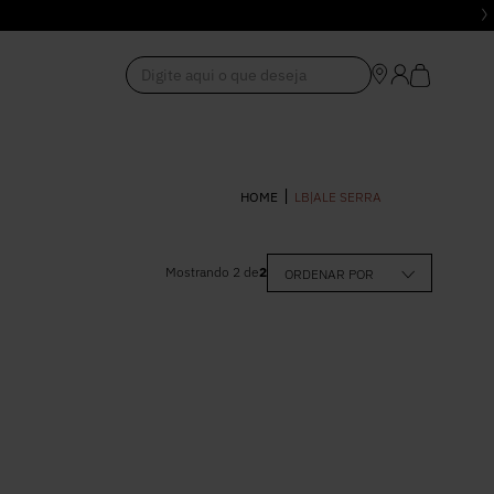
Digite aqui o que deseja
1
º
Vestido
LB|ALE SERRA
2
º
Roupas
Mostrando
2
de
2
ORDENAR POR
,00
–
R$ 400,00
3
º
Jeans
4
º
Blusa
5
º
Calça