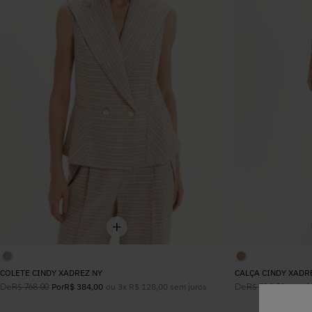
COLETE CINDY XADREZ NY
CALÇA CINDY XADR
De
ou
3
x
R$
128
,
00
sem juros
De
R$
768
,
00
Por
R$
384
,
00
R$
788
,
00
Por
R$