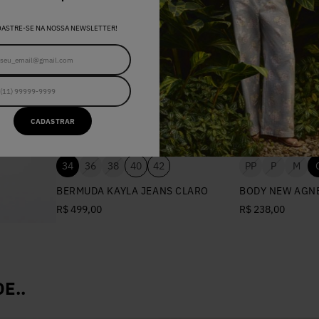
DASTRE-SE NA NOSSA NEWSLETTER!
CADASTRAR
34
36
38
40
42
PP
P
M
BERMUDA KAYLA JEANS CLARO
BODY NEW AGNE
R$ 499,00
R$ 238,00
E..