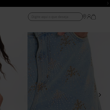
Digite aqui o que deseja
1
º
Vestido
2
º
Roupas
3
º
Jeans
4
º
Blusa
5
º
Calça