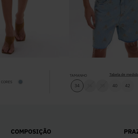
Tabela de medid
TAMANHO
CORES
34
36
38
40
42
PRA
COMPOSIÇÃO