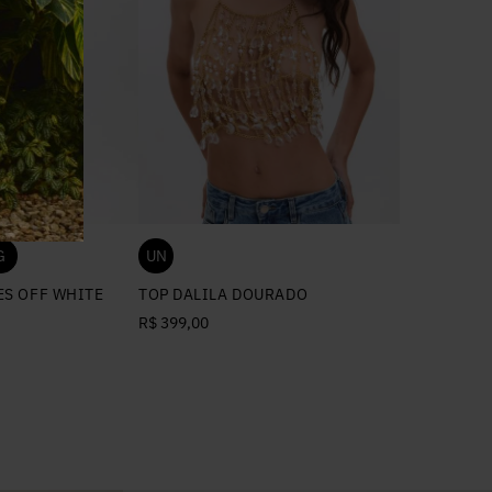
G
UN
S OFF WHITE
TOP DALILA DOURADO
R$ 399,00