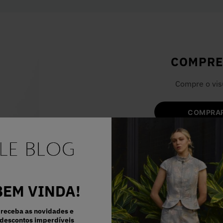
COMPRE
Compre o vis
COMPRAR
BEM VINDA!
receba as novidades e
descontos imperdíveis