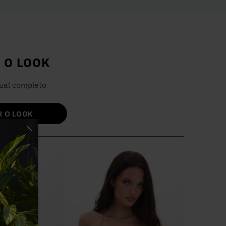
 O LOOK
ual completo
 O LOOK