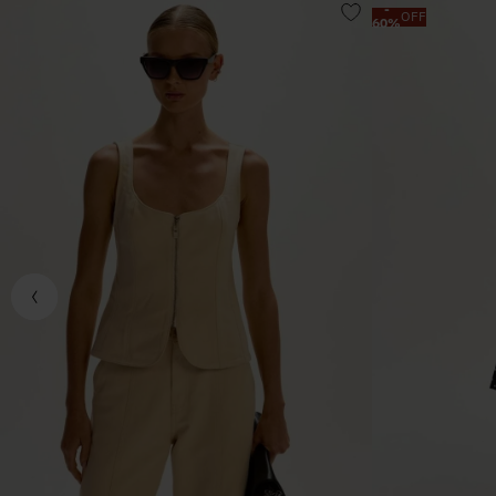
-
OFF
60
%