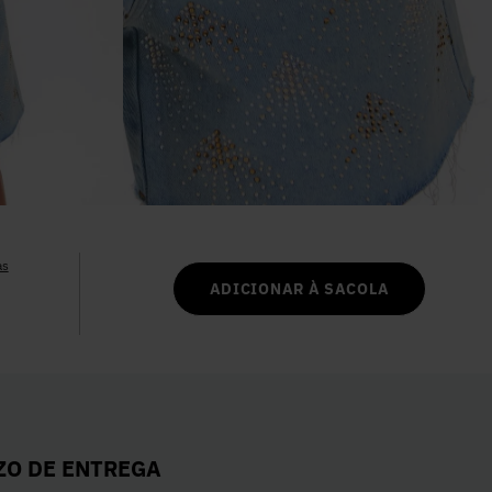
6
º
Colete
7
º
Vestidos
8
º
Camisa
9
º
Calça Jeans
as
10
º
Vestido Branco
ADICIONAR À SACOLA
ZO DE ENTREGA