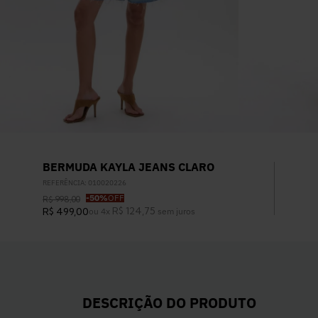
BERMUDA KAYLA JEANS CLARO
REFERÊNCIA
:
010020226
-
50%
OFF
R$
998
,
00
R$
124
,
75
R$
499
,
00
ou
4
x
sem juros
DESCRIÇÃO DO PRODUTO