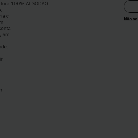
itura
100% ALGODÃO
,
ria e
Não se
um
conta
o, em
ade.
ir
m