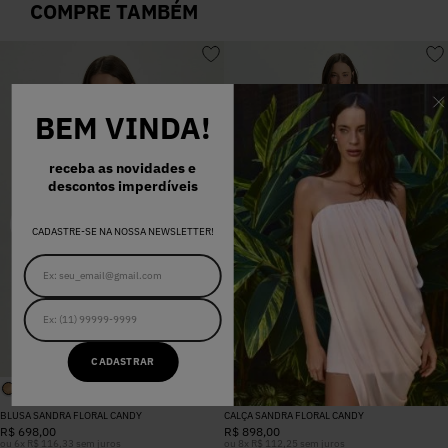
COMPRE TAMBÉM
BEM VINDA!
receba as novidades e
descontos imperdíveis
CADASTRE-SE NA NOSSA NEWSLETTER!
CADASTRAR
BLUSA SANDRA FLORAL CANDY
CALÇA SANDRA FLORAL CANDY
R$
698
,
00
R$
898
,
00
ou
6
x
R$
116
,
33
sem juros
ou
8
x
R$
112
,
25
sem juros