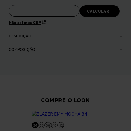
5
º
Calça
Não sei meu CEP
6
º
Colete
DESCRIÇÃO
7
º
Vestidos
COMPOSIÇÃO
8
º
Calça Jeans
9
º
Camisa
10
º
Vestido Branco
COMPRE O LOOK
34
36
38
40
42