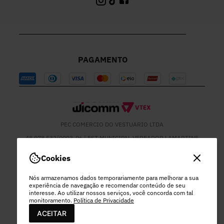
PAGAMENTO
PEC COMERCIO DO VESTUARIO LTDA
48.978.532/0003-96 | EST MUNICIPAL VEREADOR LAMARTINE
JOSE DE OLIVEIRA, 1137 - SETOR MOD 22 DO RODEIO - EXTREMA
- MG
Cookies
Nós armazenamos dados temporariamente para melhorar a sua
experiência de navegação e recomendar conteúdo de seu
interesse. Ao utilizar nossos serviços, você concorda com tal
monitoramento.
Política de Privacidade
ACEITAR