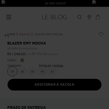
8X SEM JUROS*
ROUPAS
BLAZER EMY MOCHA
BLAZER EMY MOCHA
REFERÊNCIA
:
0103061102
R$
156
,
00
R$
1
.
248
,
00
ou
8
x
sem juros
1
º
Vestido
CORES
Tabela de medidas
TAMANHO
2
º
Roupas
34
36
38
40
42
ADICIONAR À SACOLA
3
º
Jeans
4
º
Blusa
PRAZO DE ENTREGA