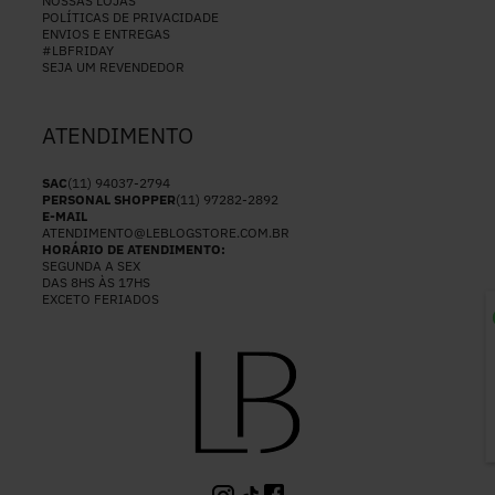
NOSSAS LOJAS
POLÍTICAS DE PRIVACIDADE
ENVIOS E ENTREGAS
#LBFRIDAY
SEJA UM REVENDEDOR
ATENDIMENTO
SAC
(11) 94037-2794
PERSONAL SHOPPER
(11) 97282-2892
E-MAIL
ATENDIMENTO@LEBLOGSTORE.COM.BR
HORÁRIO DE ATENDIMENTO:
SEGUNDA A SEX
DAS 8HS ÀS 17HS
EXCETO FERIADOS
P