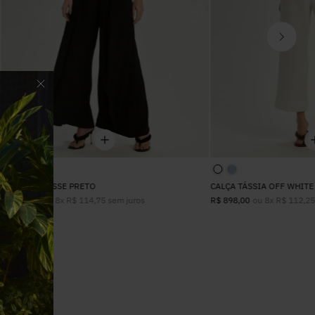
CALÇA CLARISSE PRETO
CALÇA TÁSSIA OFF WHITE
ou
8
x
R$
114
,
75
sem juros
ou
8
x
R$
112
,
2
R$
918
,
00
R$
898
,
00