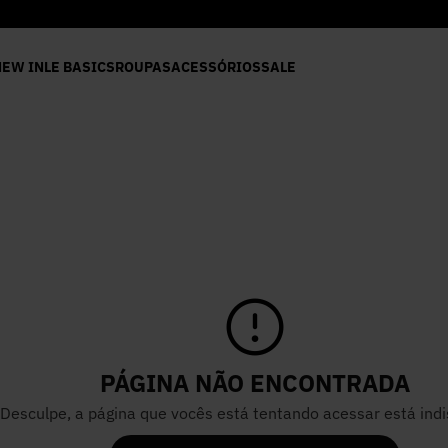
8X SEM JUROS*
NEW IN
LE BASICS
ROUPAS
ACESSÓRIOS
SALE
PÁGINA NÃO ENCONTRADA
Desculpe, a página que vocês está tentando acessar está indi