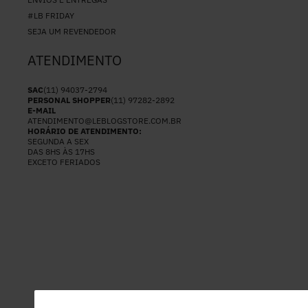
#LB FRIDAY
SEJA UM REVENDEDOR
ATENDIMENTO
SAC
(11) 94037-2794
PERSONAL SHOPPER
(11) 97282-2892
E-MAIL
ATENDIMENTO@LEBLOGSTORE.COM.BR
HORÁRIO DE ATENDIMENTO:
SEGUNDA A SEX
DAS 8HS ÀS 17HS
EXCETO FERIADOS