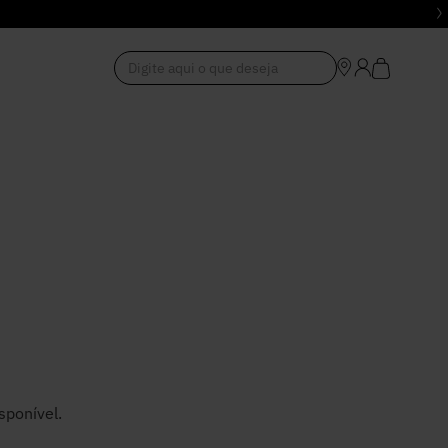
Digite aqui o que deseja
1
º
Vestido
2
º
Roupas
3
º
Jeans
4
º
Blusa
5
º
Calça
sponível.