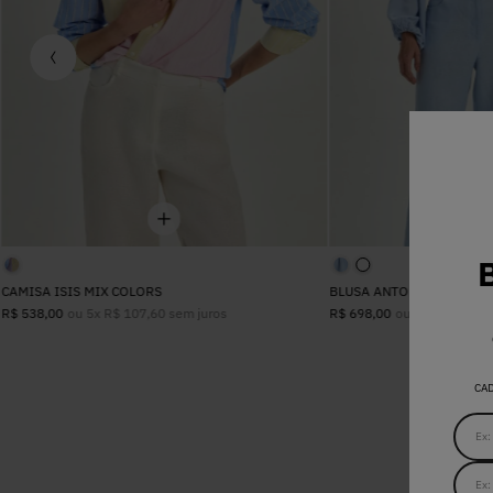
CAMISA ISIS MIX COLORS
BLUSA ANTONELA PASTEL
ou
5
x
R$
107
,
60
sem juros
ou
6
x
R$
116
,
3
R$
538
,
00
R$
698
,
00
CA