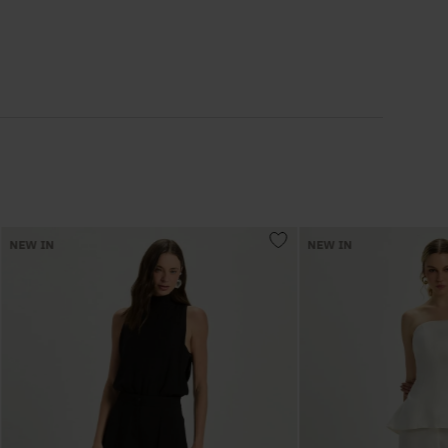
6
º
Colete
7
º
Vestidos
8
º
Calça Jeans
9
º
Camisa
NEW IN
NEW IN
10
º
Vestido Branco