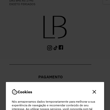
DAS 8HS ÀS 17HS
EXCETO FERIADOS
PAGAMENTO
Cookies
Nós armazenamos dados temporariamente para melhorar a sua
experiência de navegação e recomendar conteúdo de seu
PEC COMERCIO DO VESTUARIO LTDA
interesse. Ao utilizar nossos serviços, você concorda com tal