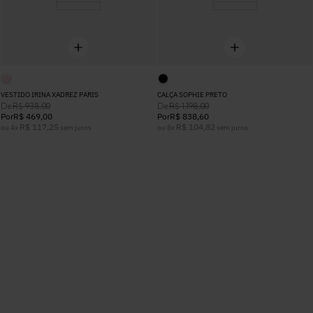
VESTIDO IRINA XADREZ PARIS
CALÇA SOPHIE PRETO
De
De
R$
938
,
00
R$
1
.
198
,
00
Por
R$
469
,
00
Por
R$
838
,
60
R$
117
,
25
R$
104
,
82
ou
4
x
sem juros
ou
8
x
sem juros