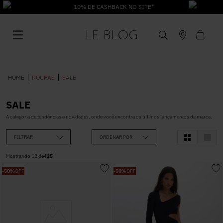
10% DE CASHBACK NO SITE*
ROUPAS
SALE
SALE
1
º
Vestido
A categoria de tendências e novidades, onde você encontra os últimos lançamentos da marca.
FILTRAR
ORDENAR POR
2
º
Roupas
Mostrando
12
de
425
-
50%
OFF
-
50%
OFF
3
º
Jeans
4
º
Blusa