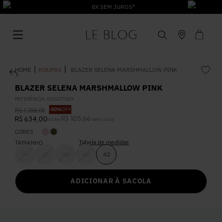
8X SEM JUROS*
ROUPAS
BLAZER SELENA MARSHMALLOW PINK
BLAZER SELENA MARSHMALLOW PINK
REFERÊNCIA
:
010027089
-
50%
OFF
R$
1
.
268
,
00
1
º
Vestido
R$
105
,
66
R$
634
,
00
ou
6
x
sem juros
CORES
Tabela de medidas
2
º
TAMANHO
Roupas
34
36
38
40
42
3
º
Jeans
ADICIONAR À SACOLA
4
º
Blusa