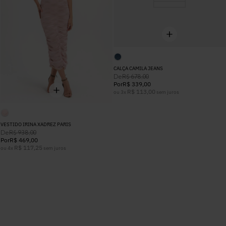
CALÇA CAMILA JEANS
De
R$
678
,
00
Por
R$
339
,
00
R$
113
,
00
ou
3
x
sem juros
VESTIDO IRINA XADREZ PARIS
De
R$
938
,
00
Por
R$
469
,
00
R$
117
,
25
ou
4
x
sem juros