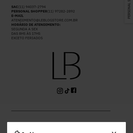
PERSONAL SHOPPER
SAC
(11) 94037-2794
PERSONAL SHOPPER
(11) 97282-2892
E-MAIL
ATENDIMENTO@LEBLOGSTORE.COM.BR
HORÁRIO DE ATENDIMENTO:
SEGUNDA A SEX
DAS 8HS ÀS 17HS
EXCETO FERIADOS
PAGAMENTO