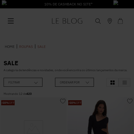
10% DE CASHBACK NO SITE*
ROUPAS
SALE
SALE
1
º
Vestido
A categoria de tendências e novidades, onde você encontra os últimos lançamentos da marca.
FILTRAR
ORDENAR POR
2
º
Roupas
Mostrando
12
de
423
-
50%
OFF
-
50%
OFF
3
º
Jeans
4
º
Blusa