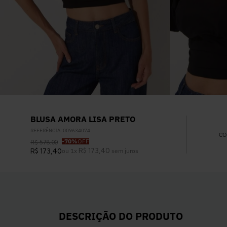
BLUSA AMORA LISA PRETO
REFERÊNCIA
:
009634074
CO
-
70%
OFF
R$
578
,
00
R$
173
,
40
R$
173
,
40
ou
1
x
sem juros
DESCRIÇÃO DO PRODUTO