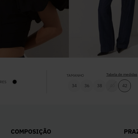
Tabela de medidas
TAMANHO
RES
34
36
38
40
42
PRA
COMPOSIÇÃO