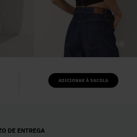
6
º
Colete
7
º
Vestidos
8
º
Calça Jeans
9
º
Camisa
10
º
Vestido Branco
ADICIONAR À SACOLA
ZO DE ENTREGA