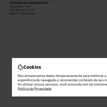
HORÁRIO DE ATENDIMENTO:
SEGUNDA A SEX
DAS 8HS ÀS 17HS
EXCETO FERIADOS
Cookies
Nós armazenamos dados temporariamente para melhorar a
experiência de navegação e recomendar conteúdo de seu in
Ao utilizar nossos serviços, você concorda com tal monito
Política de Privacidade