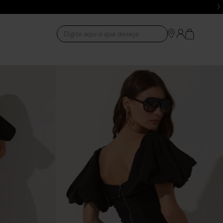
Digite aqui o que deseja
1
º
Vestido
2
º
Roupas
3
º
Jeans
4
º
Blusa
5
º
Calça