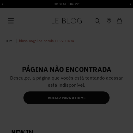
8X SEM JUROS*
blusa-angelica-perola-009703494
PÁGINA NÃO ENCONTRADA
1
º
Vestido
Desculpe, a página que vocês está tentando acessar
está indisponível.
2
º
Roupas
VOLTAR PARA A HOME
3
º
Jeans
4
º
Blusa
NEW IN