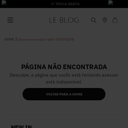
1° TROCA GRÁTIS
blusa-aurora-azul-ralph-009375878
PÁGINA NÃO ENCONTRADA
1
º
Vestido
Desculpe, a página que vocês está tentando acessar
está indisponível.
2
º
Roupas
VOLTAR PARA A HOME
3
º
Jeans
4
º
Blusa
NEW IN