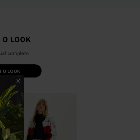
 O LOOK
ual completo
 O LOOK