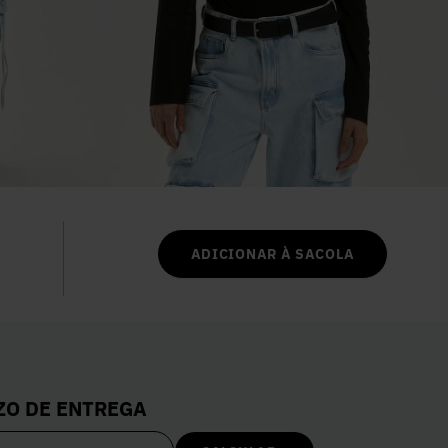
6
º
Colete
7
º
Vestidos
8
º
Camisa
9
º
Calça Jeans
ADICIONAR À SACOLA
10
º
Vestido Branco
ZO DE ENTREGA