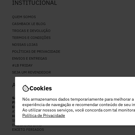
INSTITUCIONAL
QUEM SOMOS
CASHBACK LE BLOG
TROCAS E DEVOLUÇÃO
TERMOS E CONDIÇÕES
NOSSAS LOJAS
POLÍTICAS DE PRIVACIDADE
ENVIOS E ENTREGAS
#LB FRIDAY
SEJA UM REVENDEDOR
ATENDIMENTO
Cookies
SAC
(11) 94037-2794
Nós armazenamos dados temporariamente para melhorar a
PERSONAL SHOPPER
(11) 97282-2892
experiência de navegação e recomendar conteúdo de seu in
E-MAIL
Ao utilizar nossos serviços, você concorda com tal monito
ATENDIMENTO@LEBLOGSTORE.COM.BR
Política de Privacidade
HORÁRIO DE ATENDIMENTO:
SEGUNDA A SEX
DAS 8HS ÀS 17HS
EXCETO FERIADOS