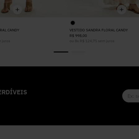
RAL CANDY
VESTIDO SANDRA FLORAL CANDY
R$
998
,
00
 juros
ou
8
x
R$
124
,
75
sem juros
RDÍVEIS