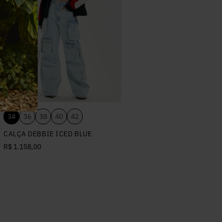
34
36
38
40
42
CALÇA DEBBIE ICED BLUE
R$ 1.158,00