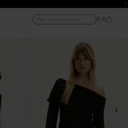
Digite aqui o que deseja
1
º
Vestido
2
º
Roupas
3
º
Jeans
4
º
Blusa
5
º
Calça