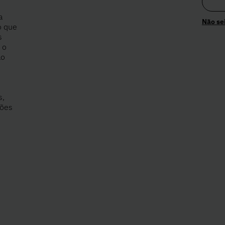
a
Não se
o que
s
 o
ao
s,
ções