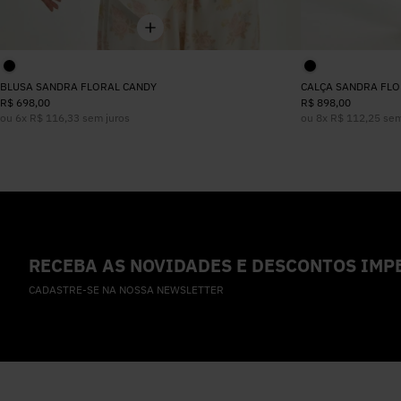
BLUSA SANDRA FLORAL CANDY
CALÇA SANDRA FLO
R$
698
,
00
R$
898
,
00
ou
6
x
R$
116
,
33
sem juros
ou
8
x
R$
112
,
25
sem
RECEBA AS NOVIDADES E DESCONTOS IMPE
CADASTRE-SE NA NOSSA NEWSLETTER