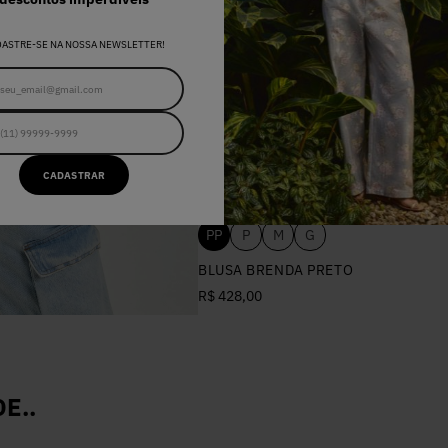
DASTRE-SE NA NOSSA NEWSLETTER!
CADASTRAR
PP
P
M
G
BLUSA BRENDA PRETO
R$ 428,00
E..