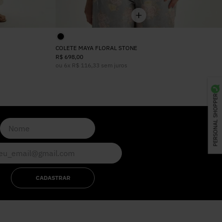
COLETE MAYA FLORAL STONE
R$
698
,
00
ou
6
x
R$
116
,
33
sem juros
PERSONAL SHOPPER
CADASTRAR