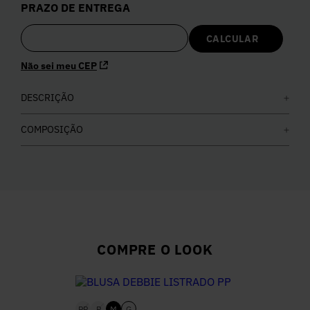
PRAZO DE ENTREGA
5
º
Calça
6
º
Vestidos
Não sei meu CEP
7
º
DESCRIÇÃO
Calça Jeans
COMPOSIÇÃO
8
º
Colete
9
º
Camisa
10
º
Corselet
COMPRE O LOOK
PP
P
M
G