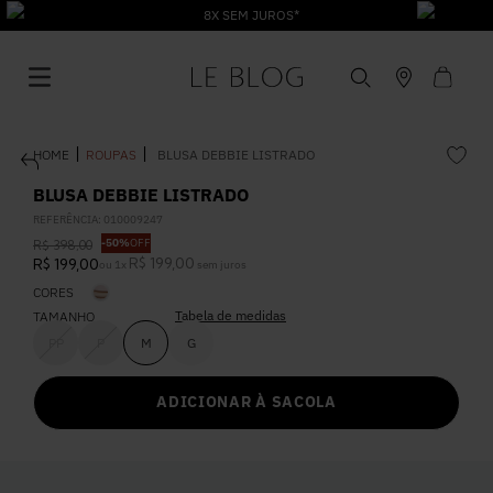
8X SEM JUROS*
ROUPAS
BLUSA DEBBIE LISTRADO
BLUSA DEBBIE LISTRADO
REFERÊNCIA
:
010009247
-
50%
OFF
R$
398
,
00
1
º
Vestido
R$
199
,
00
R$
199
,
00
ou
1
x
sem juros
CORES
Tabela de medidas
2
º
TAMANHO
Roupas
PP
P
M
G
3
º
Jeans
ADICIONAR À SACOLA
4
º
Blusa