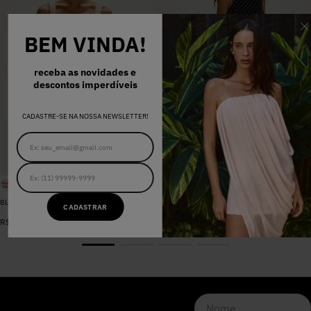
BEM VINDA!
receba as novidades e
descontos imperdíveis
CADASTRE-SE NA NOSSA NEWSLETTER!
BLUSA SARJA LARA PEROLA
VESTIDO MADALENA AZUL MARINHO DOT
CADASTRAR
De
R$
398
,
00
R$
578
,
00
Por
R$
159
,
20