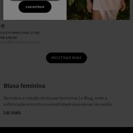
R$
648
,
00
CADASTRAR
R$
108
,
00
ou
6
x
sem juros
COLETE MAYA FLORAL STONE
R$
698
,
00
R$
116
,
33
ou
6
x
sem juros
MOSTRAR MAIS
Blusa feminina
Descubra a coleção de blusas femininas Le Blog, onde a
sofisticação encontra a versatilidade para elevar seu estilo
feminino. Perfeitas para a mulher que busca peças que transitem
Ler mais
com elegância em qualquer ocasião, nossas blusas são sinônimo de
design impecável e conforto refinado, celebrando a essência da
mulher moderna.