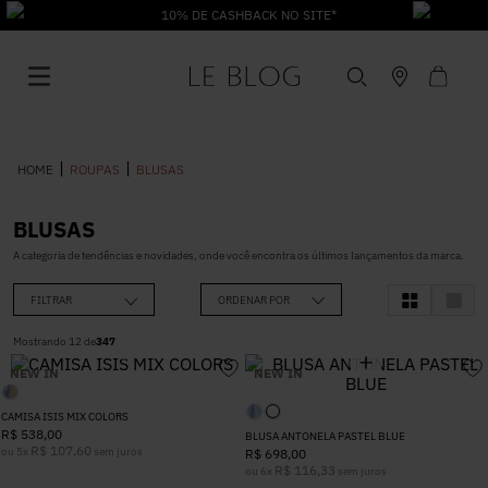
10% DE CASHBACK NO SITE*
ROUPAS
BLUSAS
BLUSAS
1
º
Vestido
A categoria de tendências e novidades, onde você encontra os últimos lançamentos da marca.
FILTRAR
ORDENAR POR
2
º
Roupas
Mostrando
12
de
347
NEW IN
NEW IN
3
º
Blusa
CAMISA ISIS MIX COLORS
R$
538
,
00
BLUSA ANTONELA PASTEL BLUE
4
º
Jeans
R$
107
,
60
ou
5
x
sem juros
R$
698
,
00
R$
116
,
33
ou
6
x
sem juros