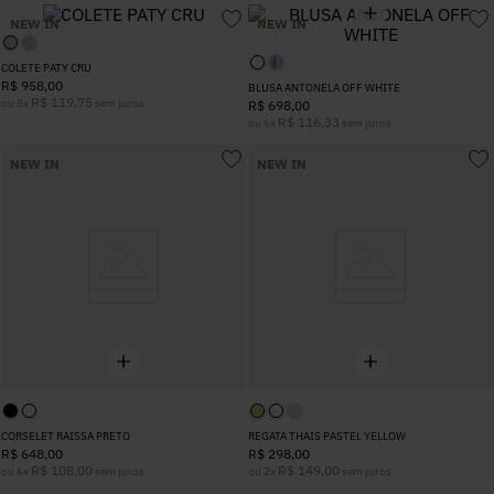
5
º
Calça
NEW IN
NEW IN
COLETE PATY CRU
R$
958
,
00
6
º
Vestidos
BLUSA ANTONELA OFF WHITE
R$
119
,
75
ou
8
x
sem juros
R$
698
,
00
R$
116
,
33
ou
6
x
sem juros
7
º
Colete
NEW IN
NEW IN
8
º
Calça Jeans
9
º
Camisa
10
º
Vestido Branco
CORSELET RAISSA PRETO
REGATA THAIS PASTEL YELLOW
R$
648
,
00
R$
298
,
00
R$
108
,
00
R$
149
,
00
ou
6
x
sem juros
ou
2
x
sem juros