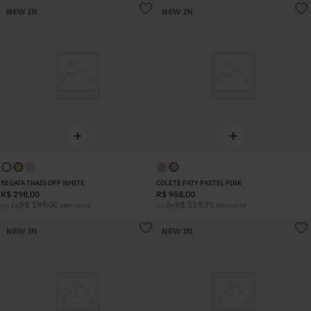
NEW IN
NEW IN
REGATA THAIS OFF WHITE
COLETE PATY PASTEL PINK
R$
298
,
00
R$
958
,
00
R$
149
,
00
R$
119
,
75
ou
2
x
sem juros
ou
8
x
sem juros
NEW IN
NEW IN