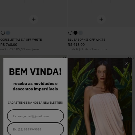
CORSELET TÁSSIA OFF WHITE
BLUSA SOPHIE OFF WHITE
R$
768
,
00
R$
418
,
00
R$
109
,
71
R$
104
,
50
ou
7
x
sem juros
ou
4
x
sem juros
NEW IN
NEW IN
BEM VINDA!
receba as novidades e
descontos imperdíveis
CADASTRE-SE NA NOSSA NEWSLETTER!
CORSELET RAISSA OFF WHITE