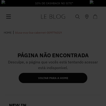
10% DE CASHBACK NO SITE*
blusa-eva-lisa-cabernet-009776019
PÁGINA NÃO ENCONTRADA
1
º
Vestido
Desculpe, a página que vocês está tentando acessar
está indisponível.
2
º
Roupas
VOLTAR PARA A HOME
3
º
Jeans
4
º
Blusa
NEW IN