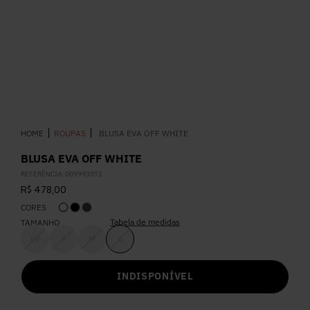
5
º
Calça
6
º
Vestidos
7
º
Calça Jeans
ROUPAS
BLUSA EVA OFF WHITE
8
º
Colete
BLUSA EVA OFF WHITE
REFERÊNCIA
:
009993072
9
º
Camisa
R$
478
,
00
CORES
10
º
Corselet
Tabela de medidas
TAMANHO
PP
P
M
G
INDISPONÍVEL