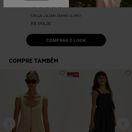
34
36
38
40
42
CALÇA LILIAN JEANS CLARO
R$ 598,00
COMPRAR O LOOK
COMPRE TAMBÉM
-
OFF
60
%