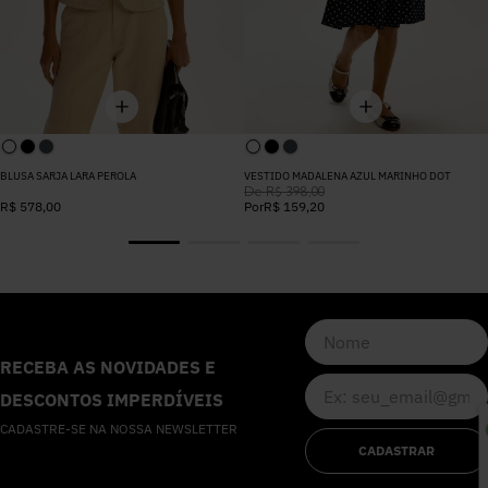
BLUSA SARJA LARA PEROLA
VESTIDO MADALENA AZUL MARINHO DOT
De
R$
398
,
00
R$
578
,
00
Por
R$
159
,
20
RECEBA AS NOVIDADES E
DESCONTOS IMPERDÍVEIS
CADASTRE-SE NA NOSSA NEWSLETTER
CADASTRAR