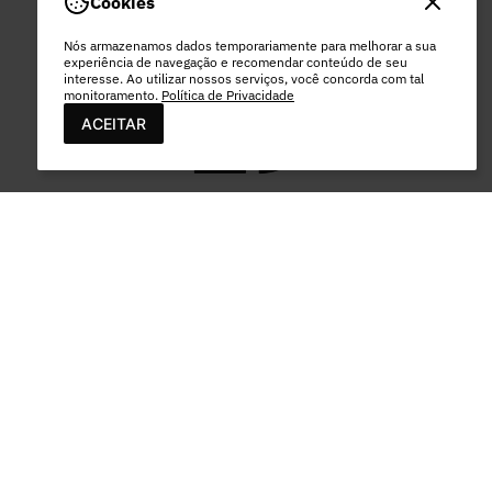
Cookies
DAS 8HS ÀS 17HS
EXCETO FERIADOS
Nós armazenamos dados temporariamente para melhorar a sua
experiência de navegação e recomendar conteúdo de seu
interesse. Ao utilizar nossos serviços, você concorda com tal
monitoramento.
Política de Privacidade
ACEITAR
PAGAMENTO
PEC COMERCIO DO VESTUARIO LTDA