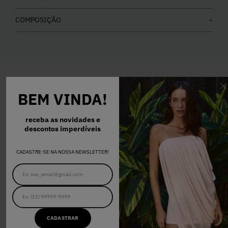
COMPOSIÇÃO
BEM VINDA!
COMPRE O LOOK
receba as novidades e
descontos imperdíveis
PP
P
M
G
CADASTRE-SE NA NOSSA NEWSLETTER!
BLUSA EVA OFF WHITE
R$ 478,00
CADASTRAR