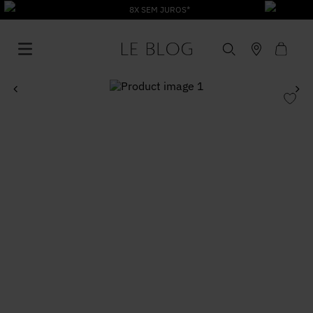
1
º
Vestido
2
º
Roupas
3
º
Jeans
4
º
Blusa