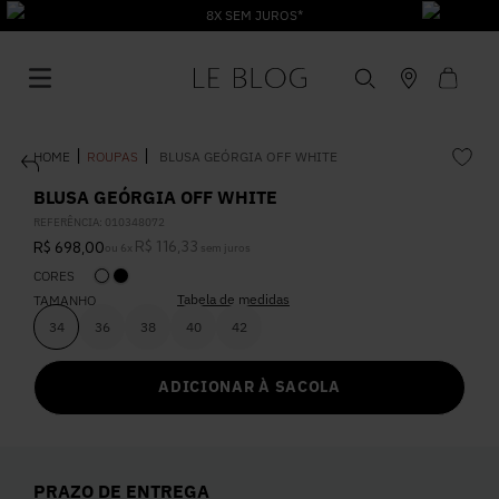
8X SEM JUROS*
ROUPAS
BLUSA GEÓRGIA OFF WHITE
BLUSA GEÓRGIA OFF WHITE
REFERÊNCIA
:
010348072
R$
116
,
33
R$
698
,
00
ou
6
x
sem juros
1
º
Vestido
CORES
Tabela de medidas
TAMANHO
2
º
Roupas
34
36
38
40
42
ADICIONAR À SACOLA
3
º
Jeans
4
º
Blusa
PRAZO DE ENTREGA