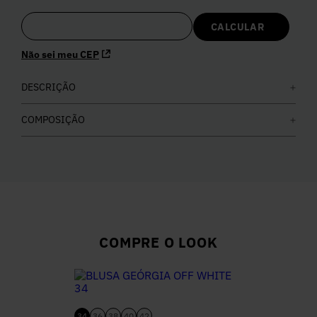
5
º
Calça
Não sei meu CEP
6
º
Colete
DESCRIÇÃO
7
º
Vestidos
COMPOSIÇÃO
8
º
Calça Jeans
9
º
Camisa
10
º
Vestido Branco
COMPRE O LOOK
34
36
38
40
42