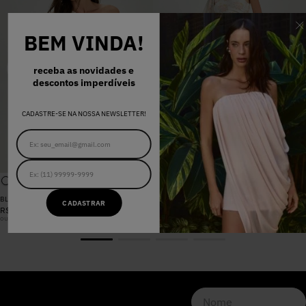
BEM VINDA!
receba as novidades e
descontos imperdíveis
CADASTRE-SE NA NOSSA NEWSLETTER!
BLUSA SANDRA FLORAL CANDY
CALÇA SANDRA FLORAL CANDY
CADASTRAR
R$
698
,
00
R$
898
,
00
ou
6
x
R$
116
,
33
sem juros
ou
8
x
R$
112
,
25
sem juros