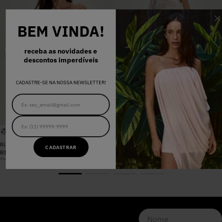
BEM VINDA!
receba as novidades e
descontos imperdíveis
CADASTRE-SE NA NOSSA NEWSLETTER!
BLUSA SANDRA FLORAL CANDY
CALÇA SANDRA FLORAL CANDY
CADASTRAR
R$
698
,
00
R$
898
,
00
ou
6
x
R$
116
,
33
sem juros
ou
8
x
R$
112
,
25
sem juros