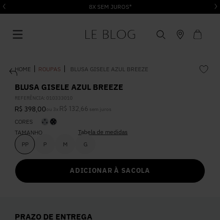
8X SEM JUROS*
ROUPAS
BLUSA GISELE AZUL BREEZE
BLUSA GISELE AZUL BREEZE
REFERÊNCIA
:
010333010
R$
132
,
66
R$
398
,
00
ou
3
x
sem juros
1
º
Vestido
CORES
Tabela de medidas
TAMANHO
2
º
Roupas
PP
P
M
G
ADICIONAR À SACOLA
3
º
Jeans
4
º
Blusa
PRAZO DE ENTREGA