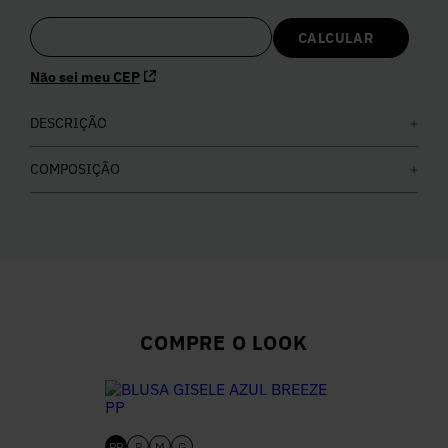
5
º
Calça
Não sei meu CEP
6
º
Colete
DESCRIÇÃO
7
º
Vestidos
COMPOSIÇÃO
8
º
Calça Jeans
9
º
Camisa
10
º
Vestido Branco
COMPRE O LOOK
PP
P
M
G