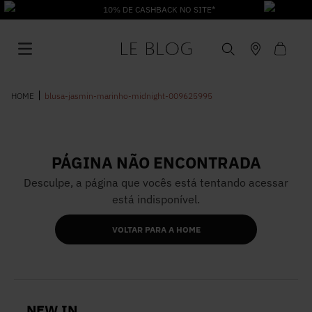
10% DE CASHBACK NO SITE*
blusa-jasmin-marinho-midnight-009625995
PÁGINA NÃO ENCONTRADA
1
º
Vestido
Desculpe, a página que vocês está tentando acessar
está indisponível.
2
º
Roupas
VOLTAR PARA A HOME
3
º
Jeans
4
º
Blusa
NEW IN