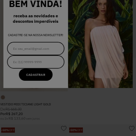
BEM VINDA!
receba as novidades e
descontos imperdíveis
CADASTRE-SE NA NOSSA NEWSLETTER!
CORSELET CAMILA PRETO
CADASTRAR
De
R$
668
,
00
Por
R$
334
,
00
R$
111
,
33
ou
3
x
sem juros
VESTIDO MIDI TICIANE LIGHT GOLD
De
R$
668
,
00
Por
R$
267
,
20
R$
133
,
60
ou
2
x
sem juros
-
50%
OFF
-
50%
OFF