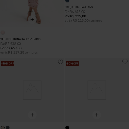
CALÇA CAMILA JEANS
De
R$
678
,
00
Por
R$
339
,
00
R$
113
,
00
ou
3
x
sem juros
VESTIDO IRINA XADREZ PARIS
De
R$
938
,
00
Por
R$
469
,
00
R$
117
,
25
ou
4
x
sem juros
-
50%
OFF
-
30%
OFF