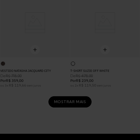
VESTIDO NATASHA JACQUARD CITY
T-SHIRT SUZIE OFF WHITE
De
De
R$
718
,
00
R$
478
,
00
Por
R$
359
,
00
Por
R$
239
,
00
R$
119
,
66
R$
119
,
50
ou
3
x
sem juros
ou
2
x
sem juros
MOSTRAR MAIS