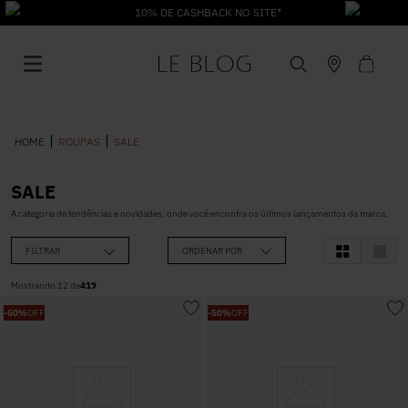
10% DE CASHBACK NO SITE*
ROUPAS
SALE
SALE
1
º
Vestido
A categoria de tendências e novidades, onde você encontra os últimos lançamentos da marca.
FILTRAR
ORDENAR POR
2
º
Roupas
Mostrando
12
de
419
-
50%
OFF
-
50%
OFF
3
º
Jeans
4
º
Blusa