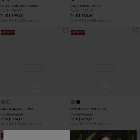
COLETE LORENA NATURAL
CALÇA SOPHIE PRETO
De
De
R$
798
,
00
R$
1
.
198
,
00
Por
R$
399
,
00
Por
R$
838
,
60
R$
133
,
00
R$
104
,
82
ou
3
x
sem juros
ou
8
x
sem juros
-
50%
OFF
-
50%
OFF
CAMISA ANA AZUL CIEL
VESTIDO IRIS OFF WHITE
De
De
R$
648
,
00
R$
958
,
00
Por
R$
324
,
00
Por
R$
479
,
00
R$
108
,
00
R$
119
,
75
ou
3
x
sem juros
ou
4
x
sem juros
-
60%
OFF
-
50%
OFF