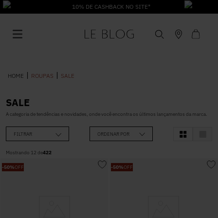
10% DE CASHBACK NO SITE*
ROUPAS
SALE
SALE
1
º
Vestido
A categoria de tendências e novidades, onde você encontra os últimos lançamentos da marca.
FILTRAR
ORDENAR POR
2
º
Roupas
Mostrando
12
de
422
-
50%
OFF
-
50%
OFF
3
º
Jeans
4
º
Blusa