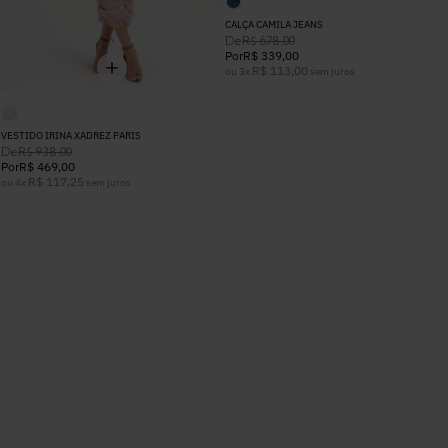
CALÇA CAMILA JEANS
De
R$
678
,
00
Por
R$
339
,
00
R$
113
,
00
ou
3
x
sem juros
VESTIDO IRINA XADREZ PARIS
De
R$
938
,
00
Por
R$
469
,
00
R$
117
,
25
ou
4
x
sem juros