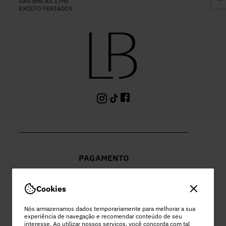
DAS 8HS ÀS 17HS
EXCETO FERIADOS
PAGAMENTO
Cookies
Nós armazenamos dados temporariamente para melhorar a sua
experiência de navegação e recomendar conteúdo de seu
PEC COMERCIO DO VESTUARIO LTDA
interesse. Ao utilizar nossos serviços, você concorda com tal