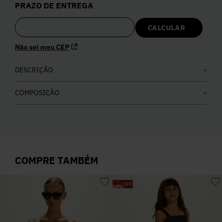
PRAZO DE ENTREGA
5
º
Calça
6
º
Colete
Não sei meu CEP
7
º
DESCRIÇÃO
Vestidos
COMPOSIÇÃO
8
º
Calça Jeans
9
º
Camisa
COMPRE TAMBÉM
10
º
Vestido Branco
-
OFF
60
%