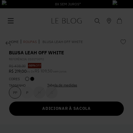
8X SEM JUROS*
ROUPAS
BLUSA LEAH OFF WHITE
BLUSA LEAH OFF WHITE
REFERÊNCIA
:
010173072
-
50%
OFF
R$
438
,
00
1
º
Vestido
R$
109
,
50
R$
219
,
00
ou
2
x
sem juros
CORES
Tabela de medidas
2
º
TAMANHO
Roupas
PP
P
M
G
3
º
Jeans
ADICIONAR À SACOLA
4
º
Blusa