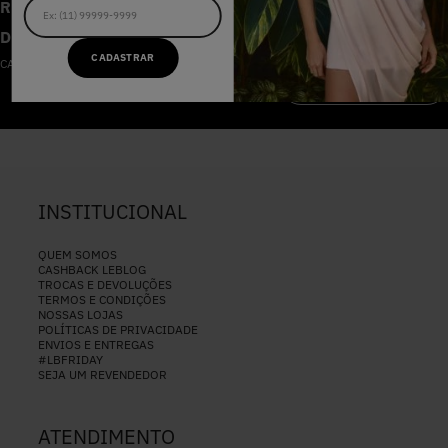
RECEBA AS NOVIDADES E
DESCONTOS IMPERDÍVEIS
CADASTRAR
CADASTRE-SE NA NOSSA NEWSLETTER
CADASTRAR
INSTITUCIONAL
QUEM SOMOS
CASHBACK LEBLOG
TROCAS E DEVOLUÇÕES
TERMOS E CONDIÇÕES
NOSSAS LOJAS
POLÍTICAS DE PRIVACIDADE
ENVIOS E ENTREGAS
#LBFRIDAY
SEJA UM REVENDEDOR
ATENDIMENTO