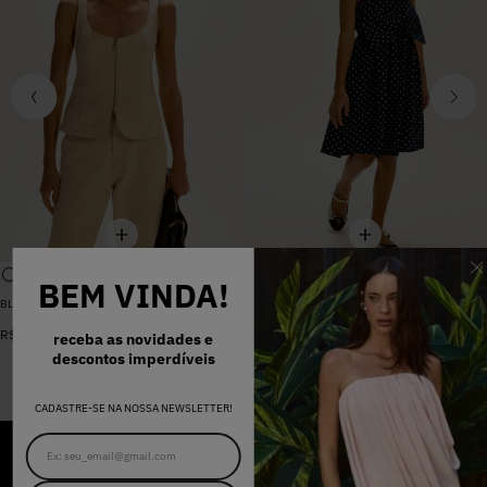
BEM VINDA!
BLUSA SARJA LARA PEROLA
VESTIDO MADALENA AZUL MARINHO DOT
De
R$
398
,
00
R$
578
,
00
Por
R$
159
,
20
receba as novidades e
descontos imperdíveis
CADASTRE-SE NA NOSSA NEWSLETTER!