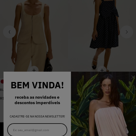
BEM VINDA!
BLUSA SARJA LARA PEROLA
VESTIDO MADALENA AZUL MARINHO DOT
De
R$
398
,
00
receba as novidades e
R$
578
,
00
Por
R$
159
,
20
descontos imperdíveis
CADASTRE-SE NA NOSSA NEWSLETTER!