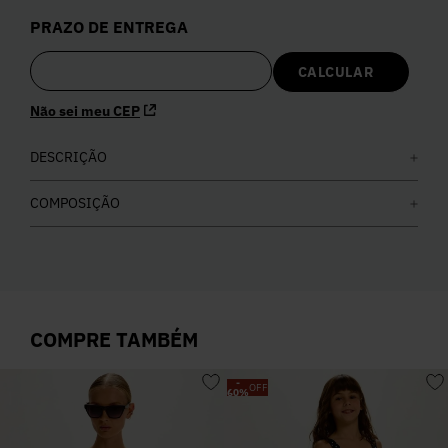
5
º
Calça
PRAZO DE ENTREGA
6
º
Colete
Não sei meu CEP
7
º
Vestidos
DESCRIÇÃO
8
º
Calça Jeans
COMPOSIÇÃO
9
º
Camisa
10
º
Vestido Branco
COMPRE TAMBÉM
-
OFF
60
%