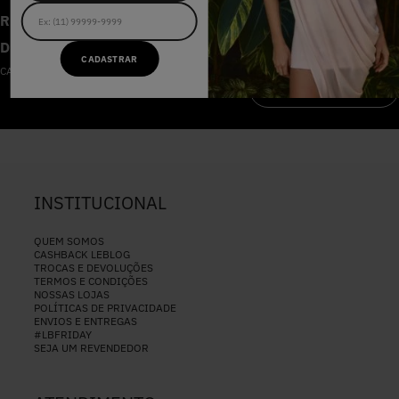
RECEBA AS NOVIDADES E
DESCONTOS IMPERDÍVEIS
CADASTRAR
CADASTRE-SE NA NOSSA NEWSLETTER
CADASTRAR
INSTITUCIONAL
QUEM SOMOS
CASHBACK LEBLOG
TROCAS E DEVOLUÇÕES
TERMOS E CONDIÇÕES
NOSSAS LOJAS
POLÍTICAS DE PRIVACIDADE
ENVIOS E ENTREGAS
#LBFRIDAY
SEJA UM REVENDEDOR