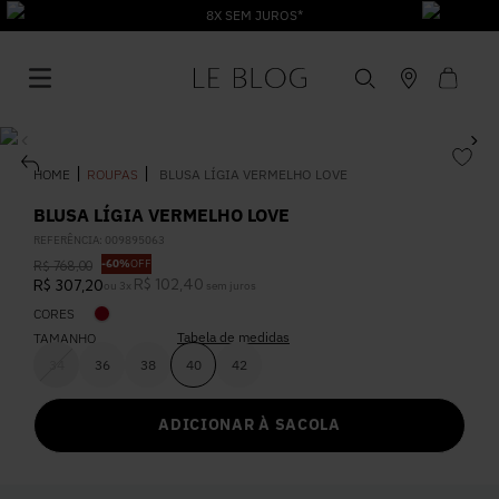
8X SEM JUROS*
ROUPAS
BLUSA LÍGIA VERMELHO LOVE
BLUSA LÍGIA VERMELHO LOVE
REFERÊNCIA
:
009895063
1
º
Vestido
-
60%
OFF
R$
768
,
00
R$
102
,
40
R$
307
,
20
ou
3
x
sem juros
CORES
2
º
Roupas
Tabela de medidas
TAMANHO
34
36
38
40
42
3
º
Jeans
ADICIONAR À SACOLA
4
º
Blusa