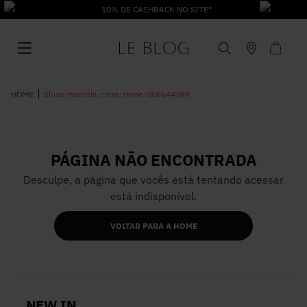
DE CASHBACK NO SITE*
blusa-marcela-cinza-stone-008644389
PÁGINA NÃO ENCONTRADA
1
º
Vestido
Desculpe, a página que vocês está tentando acessar
está indisponível.
2
º
Roupas
VOLTAR PARA A HOME
3
º
Jeans
4
º
Blusa
NEW IN