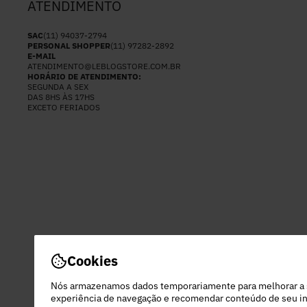
ATENDIMENTO
SAC
(11) 94037-2794
PERSONAL SHOPPER
(11) 97282-2892
E-MAIL
ATENDIMENTO@LEBLOGSTORE.COM.BR
HORÁRIO DE ATENDIMENTO:
SEGUNDA A SEX
DAS 8HS ÀS 17HS
EXCETO FERIADOS
Cookies
Nós armazenamos dados temporariamente para melhorar a
experiência de navegação e recomendar conteúdo de seu in