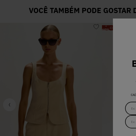
VOCÊ TAMBÉM PODE GOSTAR D
-
OFF
60
%
CA