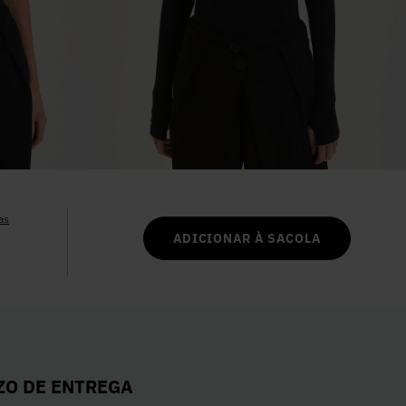
6
º
Colete
7
º
Vestidos
8
º
Camisa
9
º
Calça Jeans
as
10
º
Vestido Branco
ADICIONAR À SACOLA
ZO DE ENTREGA