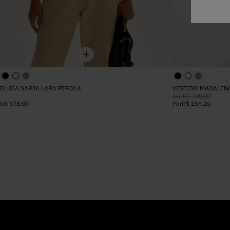
BLUSA SARJA LARA PEROLA
VESTIDO MADALEN
De
R$
398
,
00
R$
578
,
00
Por
R$
159
,
20