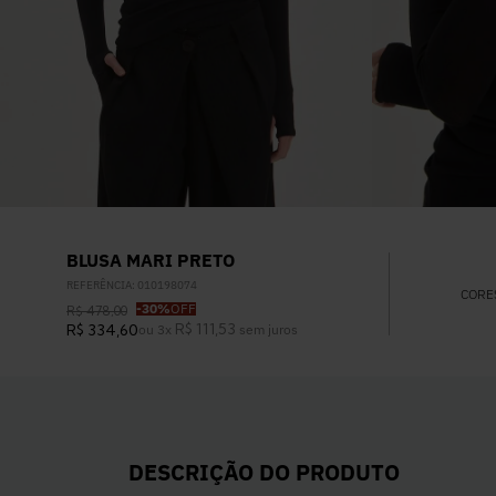
BLUSA MARI PRETO
REFERÊNCIA
:
010198074
CORE
-
30%
OFF
R$
478
,
00
R$
111
,
53
R$
334
,
60
ou
3
x
sem juros
DESCRIÇÃO DO PRODUTO