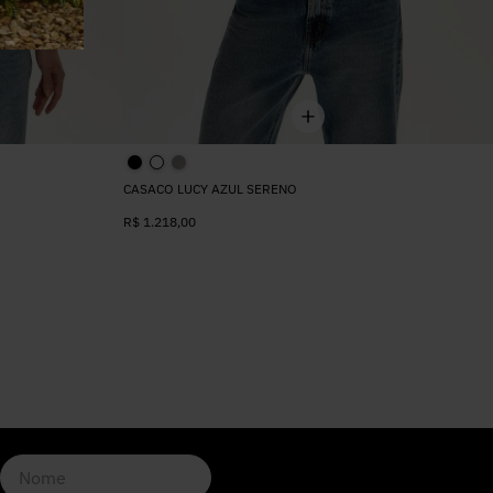
CASACO LUCY AZUL SERENO
R$
1.218
,
00