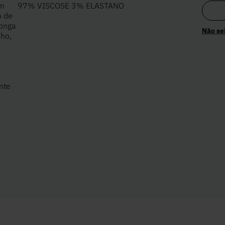
em
97% VISCOSE 3% ELASTANO
o de
longa
Não se
nho,
nte