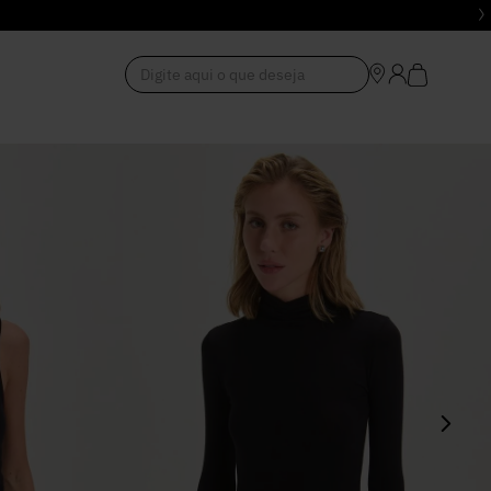
Digite aqui o que deseja
1
º
Vestido
2
º
Roupas
3
º
Jeans
4
º
Blusa
5
º
Calça