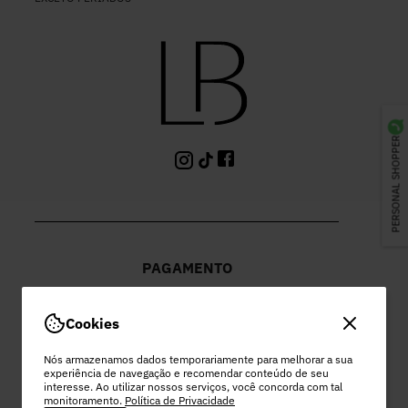
PERSONAL SHOPPER
PAGAMENTO
Cookies
Nós armazenamos dados temporariamente para melhorar a sua
experiência de navegação e recomendar conteúdo de seu
PEC COMERCIO DO VESTUARIO LTDA
interesse. Ao utilizar nossos serviços, você concorda com tal
monitoramento.
Política de Privacidade