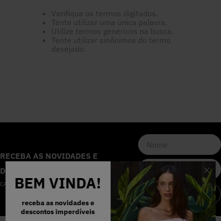
5
º
Calça
Verifique os termos digitados.
Tente utilizar uma única palavra.
Utilize termos genéricos na busca.
Tente utilizar sinônimos do termo
6
º
Colete
desejado.
7
º
Vestidos
8
º
Calça Jeans
9
º
Camisa
RECEBA AS NOVIDADES E
10
º
Vestido Branco
DESCONTOS IMPERDÍVEIS
BEM VINDA!
CADASTRE-SE NA NOSSA NEWSLETTER
CADASTRAR
receba as novidades e
descontos imperdíveis