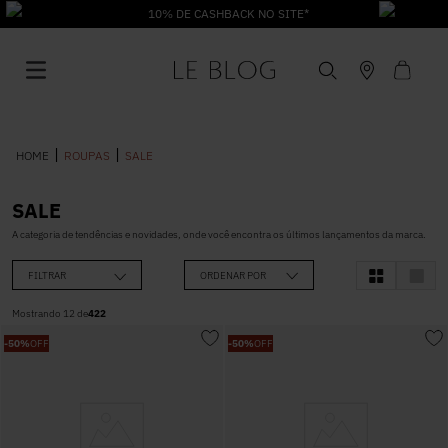
10% DE CASHBACK NO SITE*
ROUPAS
SALE
SALE
1
º
Vestido
A categoria de tendências e novidades, onde você encontra os últimos lançamentos da marca.
FILTRAR
ORDENAR POR
2
º
Roupas
Mostrando
12
de
422
-
50%
OFF
-
50%
OFF
3
º
Jeans
4
º
Blusa