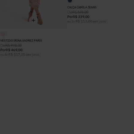
CALÇA CAMILA JEANS
De
R$
678
,
00
Por
R$
339
,
00
R$
113
,
00
ou
3
x
sem juros
VESTIDO IRINA XADREZ PARIS
De
R$
938
,
00
Por
R$
469
,
00
R$
117
,
25
ou
4
x
sem juros