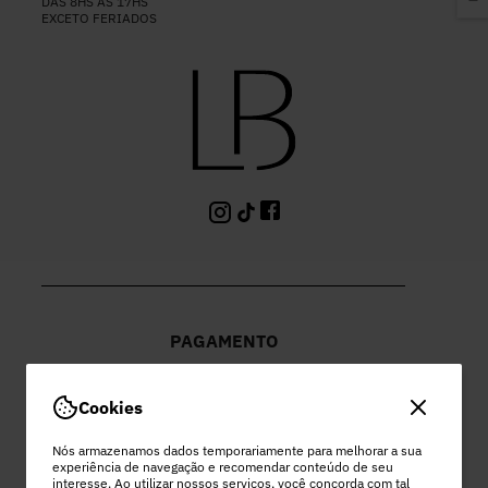
DAS 8HS ÀS 17HS
EXCETO FERIADOS
PAGAMENTO
Cookies
Nós armazenamos dados temporariamente para melhorar a sua
experiência de navegação e recomendar conteúdo de seu
PEC COMERCIO DO VESTUARIO LTDA
interesse. Ao utilizar nossos serviços, você concorda com tal