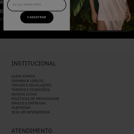
RECEBA AS NOVIDADES E
DESCONTOS IMPERDÍVEIS
CADASTRAR
CADASTRE-SE NA NOSSA NEWSLETTER
CADASTRAR
INSTITUCIONAL
QUEM SOMOS
CASHBACK LEBLOG
TROCAS E DEVOLUÇÕES
TERMOS E CONDIÇÕES
NOSSAS LOJAS
POLÍTICAS DE PRIVACIDADE
ENVIOS E ENTREGAS
#LBFRIDAY
SEJA UM REVENDEDOR
ATENDIMENTO