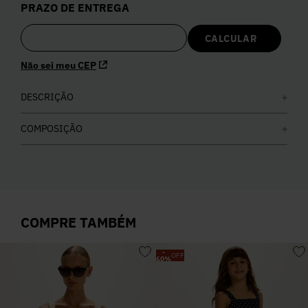
PRAZO DE ENTREGA
5
º
Calça
6
º
Colete
Não sei meu CEP
7
º
DESCRIÇÃO
Vestidos
COMPOSIÇÃO
8
º
Calça Jeans
9
º
Camisa
COMPRE TAMBÉM
10
º
Vestido Branco
-
OFF
60
%