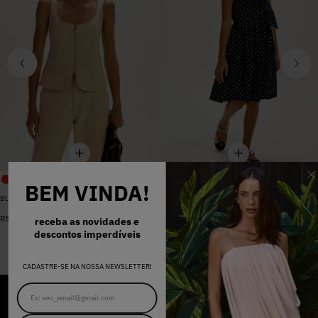
BEM VINDA!
BLUSA SARJA LARA PEROLA
VESTIDO MADALENA AZUL MARINHO DOT
De
R$
398
,
00
R$
578
,
00
Por
R$
159
,
20
receba as novidades e
descontos imperdíveis
CADASTRE-SE NA NOSSA NEWSLETTER!