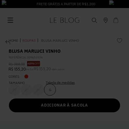
FRETE GRÁTIS A PARTIR DE R$1.200
ROUPAS
BLUSA MARLUCI VINHO
BLUSA MARLUCI VINHO
REFERÊNCIA
:
009653534
-
60%
OFF
R$
388
,
00
1
º
Vestido
R$
155
,
20
R$
155
,
20
ou
1
x
sem juros
CORES
Tabela de medidas
2
º
TAMANHO
Roupas
PP
P
M
G
3
º
Jeans
ADICIONAR À SACOLA
4
º
Blusa