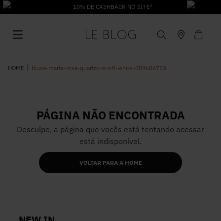
10% DE CASHBACK NO SITE*
blusa-marta-rosa-quartzo-e-off-white-009686753
PÁGINA NÃO ENCONTRADA
1
º
Vestido
Desculpe, a página que vocês está tentando acessar
está indisponível.
2
º
Roupas
VOLTAR PARA A HOME
3
º
Jeans
4
º
Blusa
NEW IN