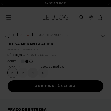
8X SEM JUROS*
ROUPAS
BLUSA MEGAN GLACIER
BLUSA MEGAN GLACIER
REFERÊNCIA
:
0103561119
R$
112
,
66
R$
338
,
00
ou
3
x
sem juros
1
º
Vestido
CORES
Tabela de medidas
TAMANHO
2
º
Roupas
PP
P
M
G
ADICIONAR À SACOLA
3
º
Jeans
4
º
Blusa
PRAZO DE ENTREGA