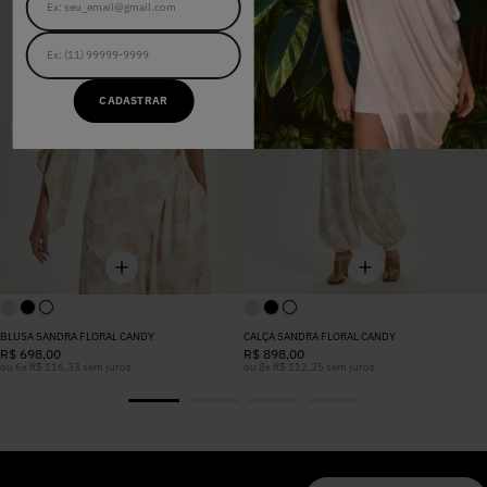
CADASTRAR
BLUSA SANDRA FLORAL CANDY
CALÇA SANDRA FLORAL CANDY
R$
698
,
00
R$
898
,
00
ou
6
x
R$
116
,
33
sem juros
ou
8
x
R$
112
,
25
sem juros