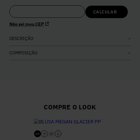
5
º
Calça
Não sei meu CEP
6
º
Vestidos
DESCRIÇÃO
7
º
Calça Jeans
COMPOSIÇÃO
8
º
Colete
9
º
Camisa
10
º
Corselet
COMPRE O LOOK
PP
P
M
G