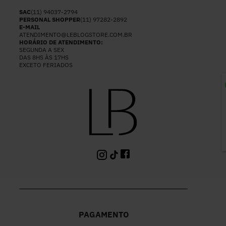
SAC
(11) 94037-2794
PERSONAL SHOPPER
(11) 97282-2892
E-MAIL
ATENDIMENTO@LEBLOGSTORE.COM.BR
HORÁRIO DE ATENDIMENTO:
SEGUNDA A SEX
DAS 8HS ÀS 17HS
EXCETO FERIADOS
P
PAGAMENTO