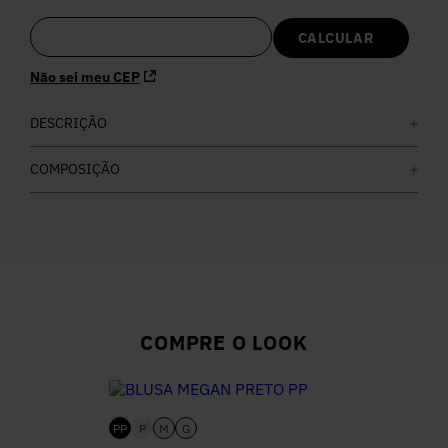
5
º
Calça
Não sei meu CEP
6
º
Vestidos
DESCRIÇÃO
7
º
Calça Jeans
COMPOSIÇÃO
8
º
Colete
9
º
Camisa
10
º
Corselet
COMPRE O LOOK
PP
P
M
G