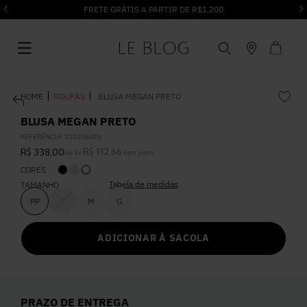
FRETE GRÁTIS A PARTIR DE R$1.200
ROUPAS
BLUSA MEGAN PRETO
BLUSA MEGAN PRETO
REFERÊNCIA
:
010356074
R$
112
,
66
R$
338
,
00
ou
3
x
sem juros
1
º
Vestido
CORES
Tabela de medidas
TAMANHO
2
º
Roupas
PP
P
M
G
ADICIONAR À SACOLA
3
º
Jeans
4
º
Blusa
PRAZO DE ENTREGA