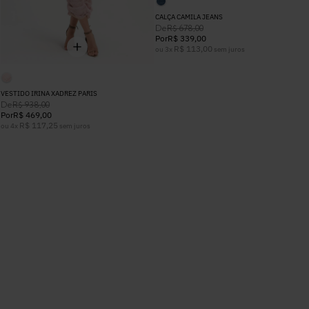
CALÇA CAMILA JEANS
De
R$
678
,
00
Por
R$
339
,
00
R$
113
,
00
ou
3
x
sem juros
VESTIDO IRINA XADREZ PARIS
De
R$
938
,
00
Por
R$
469
,
00
R$
117
,
25
ou
4
x
sem juros