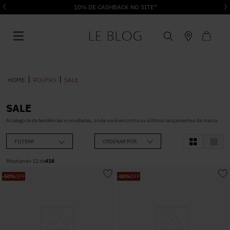
10% DE CASHBACK NO SITE*
ROUPAS
SALE
SALE
1
º
Vestido
A categoria de tendências e novidades, onde você encontra os últimos lançamentos da marca.
FILTRAR
ORDENAR POR
2
º
Roupas
Mostrando
12
de
418
-
50%
OFF
-
50%
OFF
3
º
Jeans
4
º
Blusa