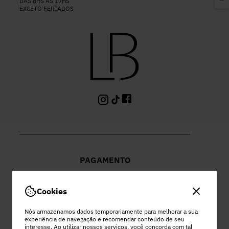
DAS 8HS ÀS 17HS
EXCETO FERIADOS
PAGAMENTO
Cookies
Nós armazenamos dados temporariamente para melhorar a sua
experiência de navegação e recomendar conteúdo de seu
PEC COMERCIO DO VESTUARIO LTDA
interesse. Ao utilizar nossos serviços, você concorda com tal