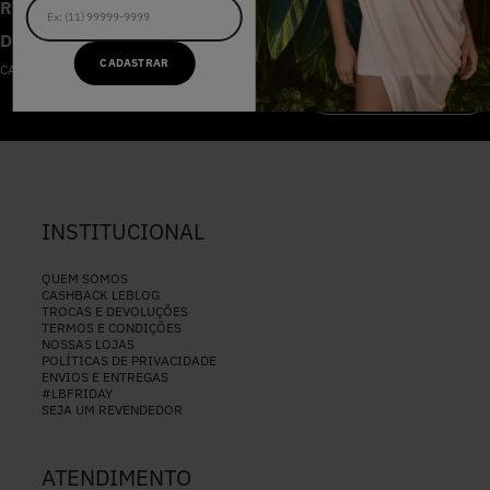
RECEBA AS NOVIDADES E
DESCONTOS IMPERDÍVEIS
CADASTRAR
CADASTRE-SE NA NOSSA NEWSLETTER
CADASTRAR
INSTITUCIONAL
QUEM SOMOS
CASHBACK LEBLOG
TROCAS E DEVOLUÇÕES
TERMOS E CONDIÇÕES
NOSSAS LOJAS
POLÍTICAS DE PRIVACIDADE
ENVIOS E ENTREGAS
#LBFRIDAY
SEJA UM REVENDEDOR
ATENDIMENTO