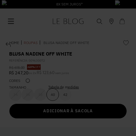
8X SEM JUROS*
ROUPAS
BLUSA NADINE OFF WHITE
BLUSA NADINE OFF WHITE
REFERÊNCIA
:
009630072
-
60%
OFF
R$
618
,
00
1
º
Vestido
R$
123
,
60
R$
247
,
20
ou
2
x
sem juros
CORES
Tabela de medidas
2
º
TAMANHO
Roupas
34
36
38
40
42
3
º
Jeans
ADICIONAR À SACOLA
4
º
Blusa