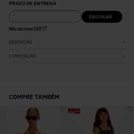
PRAZO DE ENTREGA
5
º
Calça
6
º
Colete
Não sei meu CEP
7
º
DESCRIÇÃO
Vestidos
COMPOSIÇÃO
8
º
Calça Jeans
9
º
Camisa
COMPRE TAMBÉM
10
º
Vestido Branco
-
OFF
60
%